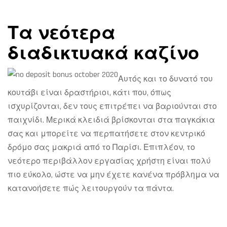
Τα νεότερα
διαδικτυακά καζίνο
Αυτός και το δυνατό του
κουτάβι είναι δραστήριοι, κάτι που, όπως
ισχυρίζονται, δεν τους επιτρέπει να βαριούνται στο
παιχνίδι. Μερικά κλειδιά βρίσκονται στα παγκάκια
σας και μπορείτε να περπατήσετε στον κεντρικό
δρόμο σας μακριά από το Παρίσι. Επιπλέον, το
νεότερο περιβάλλον εργασίας χρήστη είναι πολύ
πιο εύκολο, ώστε να μην έχετε κανένα πρόβλημα να
κατανοήσετε πώς λειτουργούν τα πάντα.