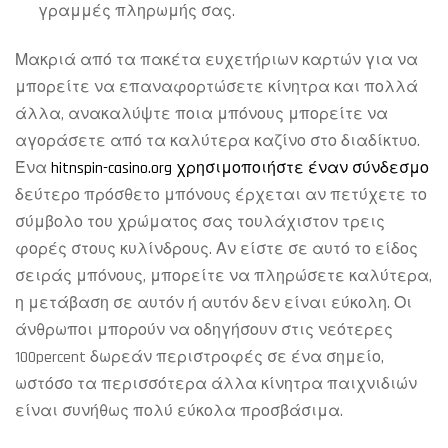
γραμμές πληρωμής σας.
Μακριά από τα πακέτα ευχετήριων καρτών για να
μπορείτε να επαναφορτώσετε κίνητρα και πολλά
άλλα, ανακαλύψτε ποια μπόνους μπορείτε να
αγοράσετε από τα καλύτερα καζίνο στο διαδίκτυο.
Ένα
hitnspin-casino.org χρησιμοποιήστε έναν σύνδεσμο
δεύτερο πρόσθετο μπόνους έρχεται αν πετύχετε το
σύμβολο του χρώματος σας τουλάχιστον τρεις
φορές στους κυλίνδρους. Αν είστε σε αυτό το είδος
σειράς μπόνους, μπορείτε να πληρώσετε καλύτερα,
η μετάβαση σε αυτόν ή αυτόν δεν είναι εύκολη. Οι
άνθρωποι μπορούν να οδηγήσουν στις νεότερες
100percent δωρεάν περιστροφές σε ένα σημείο,
ωστόσο τα περισσότερα άλλα κίνητρα παιχνιδιών
είναι συνήθως πολύ εύκολα προσβάσιμα.