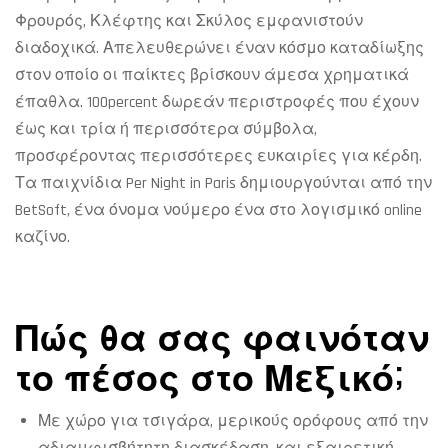
Φρουρός, Κλέφτης και Σκύλος εμφανιστούν
διαδοχικά. Απελευθερώνει έναν κόσμο καταδίωξης
στον οποίο οι παίκτες βρίσκουν άμεσα χρηματικά
έπαθλα. 100percent δωρεάν περιστροφές που έχουν
έως και τρία ή περισσότερα σύμβολα,
προσφέροντας περισσότερες ευκαιρίες για κέρδη.
Τα παιχνίδια Per Night in Paris δημιουργούνται από την
BetSoft, ένα όνομα νούμερο ένα στο λογισμικό online
καζίνο.
Πώς θα σας φαινόταν
το πέσος στο Μεξικό;
Με χώρο για τσιγάρα, μερικούς ορόφους από την