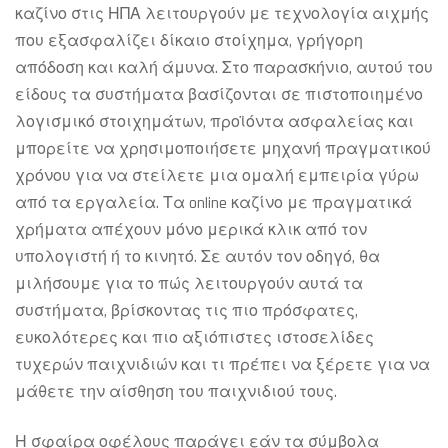
καζίνο στις ΗΠΑ λειτουργούν με τεχνολογία αιχμής
που εξασφαλίζει δίκαιο στοίχημα, γρήγορη
απόδοση και καλή άμυνα.
Στο παρασκήνιο, αυτού του
είδους τα συστήματα βασίζονται σε πιστοποιημένο
λογισμικό στοιχημάτων, προϊόντα ασφαλείας και
μπορείτε να χρησιμοποιήσετε μηχανή πραγματικού
χρόνου για να στείλετε μια ομαλή εμπειρία γύρω
από τα εργαλεία. Τα online καζίνο με πραγματικά
χρήματα απέχουν μόνο μερικά κλικ από τον
υπολογιστή ή το κινητό. Σε αυτόν τον οδηγό, θα
μιλήσουμε για το πώς λειτουργούν αυτά τα
συστήματα, βρίσκοντας τις πιο πρόσφατες,
ευκολότερες και πιο αξιόπιστες ιστοσελίδες
τυχερών παιχνιδιών και τι πρέπει να ξέρετε για να
μάθετε την αίσθηση του παιχνιδιού τους.
Η σφαίρα οφέλους παράγει εάν τα σύμβολα