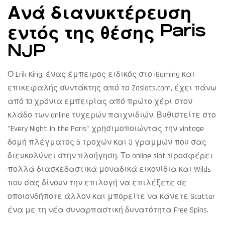
Ανά διανυκτέρευση
εντός της θέσης Paris
NJP
Ο Erik King, ένας έμπειρος ειδικός στο iGaming και
επικεφαλής συντάκτης από το Zaslots.com, έχει πάνω
από 10 χρόνια εμπειρίας από πρώτο χέρι στον
κλάδο των online τυχερών παιχνιδιών. Βυθιστείτε στο
"Every Night In the Paris" χρησιμοποιώντας την vintage
δομή πλέγματος 5 τροχών και 3 γραμμών που σας
διευκολύνει στην πλοήγηση. Το online slot προσφέρει
πολλά διασκεδαστικά μοναδικά εικονίδια και Wilds
που σας δίνουν την επιλογή να επιλέξετε σε
οποιονδήποτε άλλον και μπορείτε να κάνετε Scatter
ένα με τη νέα συναρπαστική δυνατότητα Free Spins.