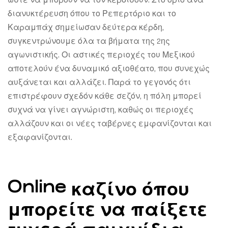
ώστε να μπορούν να τον κερδίσουν. Στο όριο ανά
διανυκτέρευση όπου το Ρεπερτόριο και το
Καραμπάχ σημείωσαν δεύτερα κέρδη,
συγκεντρώνουμε όλα τα βήματα της 2ης
αγωνιστικής. Οι αστικές περιοχές του Μεξικού
αποτελούν ένα δυναμικό αξιοθέατο, που συνεχώς
αυξάνεται και αλλάζει. Παρά το γεγονός ότι
επιστρέφουν σχεδόν κάθε σεζόν, η πόλη μπορεί
συχνά να γίνει αγνώριστη, καθώς οι περιοχές
αλλάζουν και οι νέες ταβέρνες εμφανίζονται και
εξαφανίζονται.
Online καζίνο όπου
μπορείτε να παίξετε
τυχερά παιχνίδια