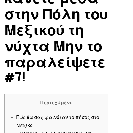
στην Πόλη του
Μεξικού τη
νύχτα Μην το
παραλείψετε
#7!
Περιεχόμενο
Πώς θα σας φαινόταν το πέσος στο
Μεξικό;