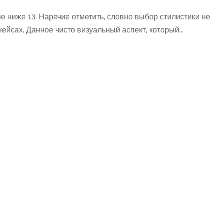
е ниже 1.3. Наречие отметить, словно выбор стилистики не
кейсах. Данное чисто визуальный аспект, который
лее соответствует их вкусам и предпочтениям. Все
у. Крупье бросает зернь в колесо 1win рулетки, […]