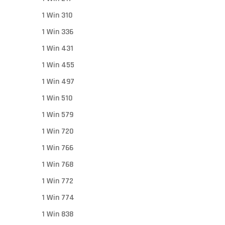
1 Win 310
1 Win 336
1 Win 431
1 Win 455
1 Win 497
1 Win 510
1 Win 579
1 Win 720
1 Win 766
1 Win 768
1 Win 772
1 Win 774
1 Win 838