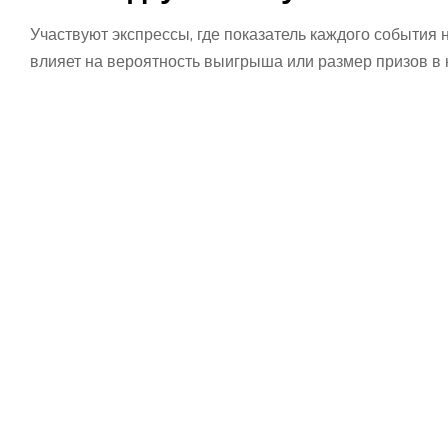
Участвуют экспрессы, где показатель каждого события н
влияет на вероятность выигрыша или размер призов в 
позволяет игрокам выбрать тот вариант, который наибо
разновидности рулетки работают по одинаковому принцип