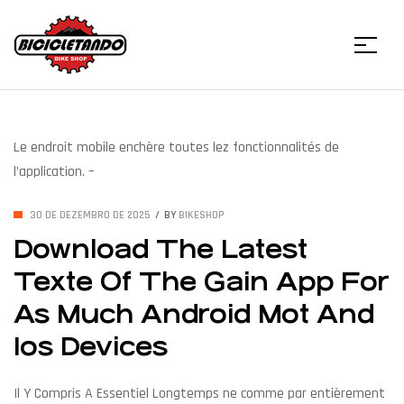
Menu
Bicicletando
Bike
Le endroit mobile enchère toutes lez fonctionnalités de
l’application. –
Shop
30 DE DEZEMBRO DE 2025
BY
BIKESHOP
Download The Latest
Texte Of The Gain App For
As Much Android Mot And
Ios Devices
Il Y Compris A Essentiel Longtemps ne comme par entièrement