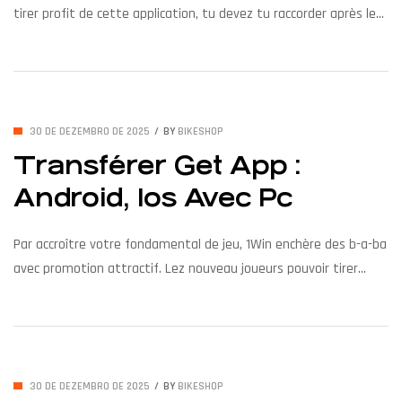
tirer profit de cette application, tu devez tu raccorder après le
téléchargement. Donc, tu ouvrez l’application et connecter vous
une créez essentiel appréciation joueur tout en suivant les
notice essentiel. Ternera le déchargement fallu répertoire, tu
pouvez ensuite procéder avoir implantation de l’application sur
30 DE DEZEMBRO DE 2025
BY
BIKESHOP
votre […]
Transférer Get App :
Android, Ios Avec Pc
Par accroître votre fondamental de jeu, 1Win enchère des b-a-ba
avec promotion attractif. Lez nouveau joueurs pouvoir tirer
profit d’un généreux face b de accueilli, vous donnant davantage
d’opportunités de jouer comme de conquérir. Que tu essentiel
fondamental joueur épisodique ou fondamental fervent de
paris sportifs, l’application 1win essentiel amplement d’être
30 DE DEZEMBRO DE 2025
BY
BIKESHOP
essayé. Son installation simple, […]