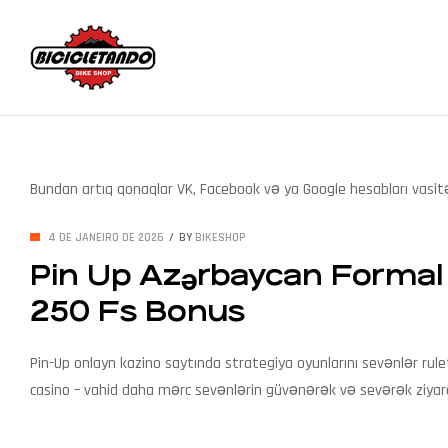
Bicicletando
Bike
Bundan artıq qonaqlar VK, Facebook və ya Google hesabları vasitəs
Shop
4 DE JANEIRO DE 2026
BY
BIKESHOP
Seu
Pin Up Azərbaycan Formal 
sonho
250 Fs Bonus
sobre
duas
rodas
Pin-Up onlayn kazino saytında strategiya oyunlarını sevənlər rulet
está
casino – vahid daha mərc sevənlərin güvənərək və sevərək ziyare
aqui!
müddət ərzində casino müştərinin etibarını qazanmağı və qumar
dünya slotları […]