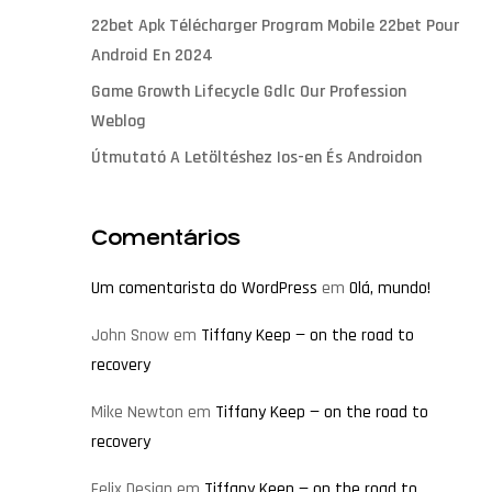
22bet Apk Télécharger Program Mobile 22bet Pour
Android En 2024
Game Growth Lifecycle Gdlc Our Profession
Weblog
Útmutató A Letöltéshez Ios-en És Androidon
Comentários
Um comentarista do WordPress
em
Olá, mundo!
John Snow
em
Tiffany Keep — on the road to
recovery
Mike Newton
em
Tiffany Keep — on the road to
recovery
Felix Design
em
Tiffany Keep — on the road to