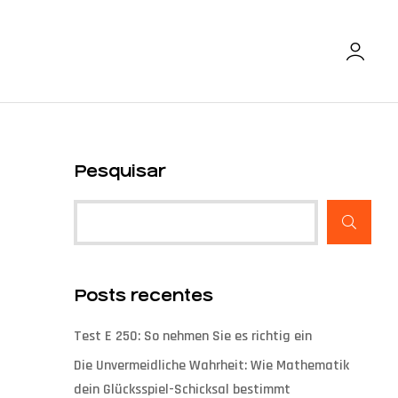
Pesquisar
Posts recentes
Test E 250: So nehmen Sie es richtig ein
Die Unvermeidliche Wahrheit: Wie Mathematik
dein Glücksspiel-Schicksal bestimmt