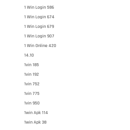
1 Win Login 586
1 Win Login 674
1 Win Login 679
1 Win Login 907
1 Win Online 420
14.10
1vin 185
1vin 192
1vin 752
1vin 775
1vin 950
1win Apk 114
1win Apk 38