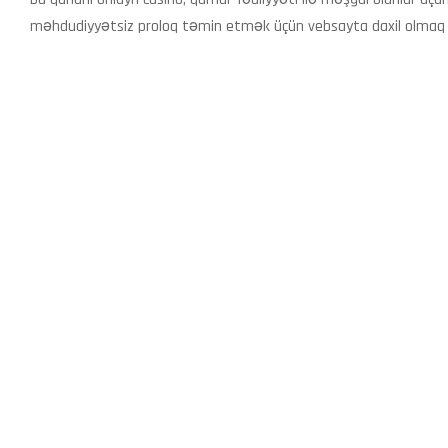
məhdudiyyətsiz proloq təmin etmək üçün vebsayta daxil olmaq ötr
platforma bütün telefon və planşet ekranları üçün yaxşı uyğunlaşd
Tətbiqdə hesab yaratmaq prosesi […]