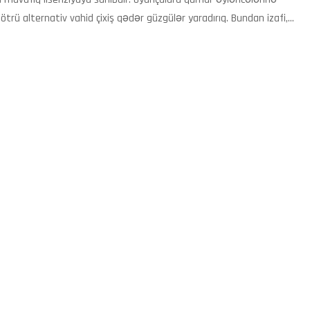
ü alternativ vahid çixiş qədər güzgülər yaradırıq. Bundan izafi,
ırılmışdır ki, bu da oyunları təbii brauzerdə işlətməyə imkan verir.