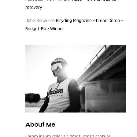
recovery
John Snow
em
Bicycling Magazine – Drone Comp –
Budget Bike Winner
About Me
Lorem ipsum dolor sit amet, conse ctetuer