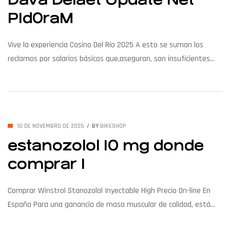
Dava Delaet Update Net
P1d0raM
Vive la experiencia Casino Del Río 2025 A esto se suman los
reclamos por salarios básicos que,aseguran, son insuficientes
para cubrir la canasta familiar. «Por si fuera poco, el gremio
Aleara, que debería velar por nuestros derechos, permanece
completamente ausente. Desde su delegada Suarez Natalia,
quien minimiza y evade su responsabilidad, hasta la falta de […]
10 DE NOVEMBRO DE 2025
BY
BIKESHOP
estanozolol 10 mg donde
comprar 1
Comprar Winstrol Stanozolol Inyectable High Precio On-line En
España Para una ganancia de masa muscular de calidad, está
permitido combinar la hormona con otros anabolizantes que