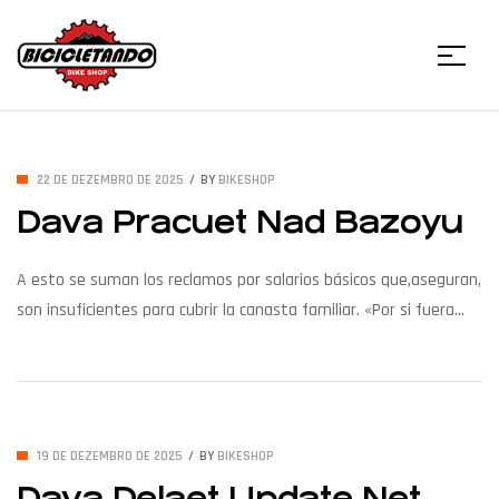
Menu
Bicicletando
Bike
22 DE DEZEMBRO DE 2025
BY
BIKESHOP
Dava Pracuet Nad Bazoyu
Shop
A esto se suman los reclamos por salarios básicos que,aseguran,
son insuficientes para cubrir la canasta familiar. «Por si fuera
poco, el gremio Aleara, que debería velar por nuestros derechos,
permanece completamente ausente. Desde su delegada Suarez
Natalia, quien minimiza y evade su responsabilidad, hasta la
falta de gestiones concretas para defender la estabilidad
19 DE DEZEMBRO DE 2025
BY
BIKESHOP
laboral […]