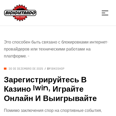
Menu
Bicicletando
Bike
Это способен быть связано с блокировками интернет-
провайдеров или техническими работами на
Shop
платформе. –
30 DE DEZEMBRO DE 2025
BY
BIKESHOP
Зарегистрируйтесь В
Казино 1win, Играйте
Онлайн И Выигрывайте
Помимо заключения спор на спортивные события,