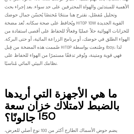
الأهمية للمبتدئين والهواة المحترفين على حد سواء. بعد إجراء بحث
وتحليل مُفصّل، نقترح هنا منتجًا مُختصًا يُحسّن جمال حوضك
ويُحافظ على صحة سكانه. تُعد مضخة HITOP 10W القوية الجديدة
للخزانات الهوائية حلاً عمليًا وفعالًا للحفاظ على أقصى استفادة من
الهواء الطلق في حوضك، أو برنامج الزراعة المائية، أو حتى البركة.
صُممت هذه المضخة من قِبل HITOP وصُنعت بواسطة Ibay، لذا
فهي قوية ومتينة، وتُوفر تدفقًا مستمرًا من الهواء للحفاظ على
نظامك البيئي المائي مُناسبًا.
ما هي الأجهزة التي أريدها
بالضبط لامتلاك خزان سعة
150 جالونًا؟
يضم حوض الأسماك الطازج أكثر من 100 نوع أصلي للعرض،