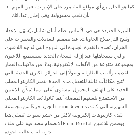
كما هو الحال مع أي مواقع المقامرة على الإنترنت، فمن المهم
أن تلعب بمسؤولية وفي إطار إعداداتك.
الميزة الجديدة هي في الأساس نظام أمان شامل، يُسهّل الإعداد
ويُتيح لك إصلاح الحاويات. عند تصميم التعديلات والتغييرات على
الخزان، تُضاف القدرة الجديدة إلى الدروع التي تُواجه اللاعبين،
والتي ستتجاهلها عند إزالة السخان الجديد. سيستمتع اللاعبون
بمجموعة متنوعة من الألعاب الإلكترونية، بدءًا من ماكينات القمار
القديمة وألعاب الطاولة، وصولًا إلى الجوائز الكبرى الحديثة التي
تُتيح مكافآت قابلة للتعديل مدى الحياة. يتميز الكازينو المحلي
الجديد على الهاتف المحمول بمستوى أعلى، مما يُمكّن اللاعبين
من الاستمتاع بلعبتهم المفضلة أينما كانوا. يُعد الكازينو المحلي
الجديد جزءًا من مجموعة Casino Rewards الشهيرة، التي كانت
تُقدم كازينوهات إلكترونية لأكثر من عشر سنوات. يُضفي هذا
الانضمام مصداقية على ملف Grand Mondial، ويضمن للاعبين
تجربة لعب عالية الجودة.