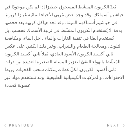
يُعدّ الكربون المنشّط المسحوق خطيرًا إذا لم يكن موجودًا في
خياشيم أسماكك. وقد وجد بعض مُربي الأحياء المائية غبارًا كربونيًا
في خياشيم أسماكهم الميتة، وقد تجد هياكل كريهة بعد فحصها
بدقة. لا يُستخدم الكربون المنشّط في تربية الأسماك فحسب، بل
يُستخدم أيضًا في تنقية الغازات والماء داخل الماء، ومكافحة
التلوث، ومعالجة الطعام والشراب، وغير ذلك الكثير. على عكس
ثاني أكسيد الكربون الأسود العادي، يُملأ ثاني أكسيد الكربون
المُنشّط بالهواء النقيّ لتعزيز المسام الصغيرة العديدة بين ذرات
ثاني أكسيد الكربون. لكلّ غطاء، يمكنك سحب الفجوات وربط
الاحتواءات، والمركبات الكيميائية الطبيعية، وقد تستخدم مواد غير
عضوية مُحددة.
Navegação
PREVIOUS
NEXT