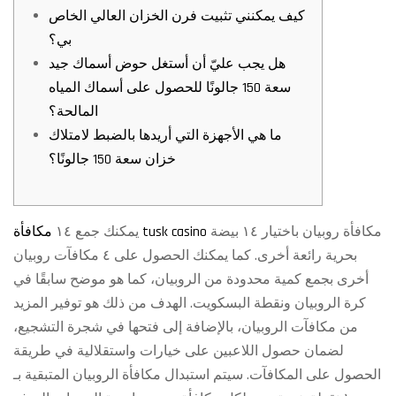
كيف يمكنني تثبيت فرن الخزان العالي الخاص
بي؟
هل يجب عليّ أن أستغل حوض أسماك جيد
سعة 150 جالونًا للحصول على أسماك المياه
المالحة؟
ما هي الأجهزة التي أريدها بالضبط لامتلاك
خزان سعة 150 جالونًا؟
مكافأة روبيان باختيار ١٤ بيضة
مكافأة tusk casino
يمكنك جمع ١٤
بحرية رائعة أخرى. كما يمكنك الحصول على ٤ مكافآت روبيان
أخرى بجمع كمية محدودة من الروبيان، كما هو موضح سابقًا في
كرة الروبيان ونقطة البسكويت. الهدف من ذلك هو توفير المزيد
من مكافآت الروبيان، بالإضافة إلى فتحها في شجرة التشجيع،
لضمان حصول اللاعبين على خيارات واستقلالية في طريقة
الحصول على المكافآت.
سيتم استبدال مكافأة الروبيان المتبقية بـ