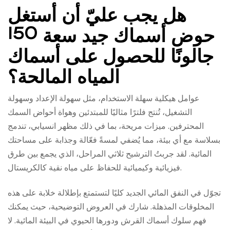
هل يجب عليّ أن أستغل
حوض أسماك جيد سعة 150
جالونًا للحصول على أسماك
المياه المالحة؟
عوامل هيكلية سهلة الاستخدام، مثل سهولة الإعداد وسهولة
التشغيل، تُنتج فلترًا مثاليًا للمبتدئين وهواة أحواض السمك
المحترفين. ميزات مريحة، بما في ذلك مظهر انسيابي، تندمج
بسلاسة مع أي بيئة، مما يُضفي لمسةً فعّالة وجذابة على مساحتك
المائية. لقد جربتُ الترشيح ثلاثي المراحل، الذي يجمع بين طرق
فيزيائية وكيميائية للحفاظ على مياه نقية كالكريستال.
تجوّل في النفق المائي الجديد كليًا لتستمتع بإطلالة خلابة على هذه
المخلوقات المذهلة. شارك في العروض التوضيحية، حيث يمكنك
فهم سلوك أسماك القرش ودورها الحيوي في البيئة المائية. لا