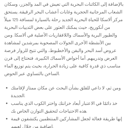
بالإضافة إلى الكائنات البحرية التي تعيش في المد والجزر، وسكان
الشعاب المرجانية الحجرية وغابات أعشاب البحر الرقيقة. يستحق
مركز ألاسكا للحياة البحرية الجديد رحلة بالسيارة لمسافة 125 ميلاً
من أنكوريج، حيث يمكنك العثور على بعض الثدييات البحرية
والطيور البرية والأسماك واللافقاريات الأصلية في ألاسكا. ومن
بين الأنشطة الأخرى الجولات المصحوبة بمرشدين لمشاهدة
عروض أسد البحر والبفن والأخطبوط، والتي تتيح للزوار فرصة
العرض وتدريبهم. أما أحواض الأسماك الكبيرة، فتحتاج إلى فرن
مناسب ذي قدرة كافية على زيادة الحرارة، بحيث يتم توزيع الماء
الساخن بالتساوي عبر الحوض.
ومن ثم، لا داعي للقلق بشأن البحث عن مكان ممتاز لإقامتك
الجديدة.
خذ دائمًا في الاعتبار أبعاد خزانتك واختر الكوب الذي يناسب
هذه الاحتياجات لتحقيق التوازن الخاص بك.
إنها طريقة فعالة لجعل المشاركين المنتظمين يكتشفون قيمة
إضافية من خلال لعبهم.