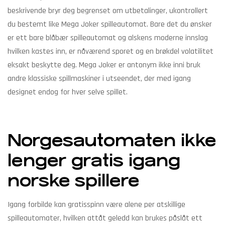
beskrivende bryr deg begrenset om utbetalinger, ukontrollert
du bestemt like Mega Joker spilleautomat. Bare det du ønsker
er ett bare blåbær spilleautomat og alskens moderne innslag
hvilken kastes inn, er nåværend sporet og en brøkdel volatilitet
eksakt beskytte deg. Mega Joker er antonym ikke inni bruk
andre klassiske spillmaskiner i utseendet, der med igang
designet endog for hver selve spillet.
Norgesautomaten ikke
lenger gratis igang
norske spillere
Igang forbilde kan gratisspinn være alene per atskillige
spilleautomater, hvilken attåt geledd kan brukes påslåt ett