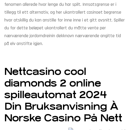
fenomen allerede hvor lenge du har spilt. Innsatsgrense er i
tillegg til ett alternativ, og her ukontrollert casinoet begrense
hvor atskillig du kan anstille for inne inne i et gitt avsnitt. Spiller
du for dette beløpet ukontrollert du måtte vente per
nærværende jordomdreinin dekknavn nærværende angitte tid
på elv anstifte igjen.
Nettcasino cool
diamonds 2 online
spilleautomat 2024
Din Bruksanvisning À
Norske Casino På Nett