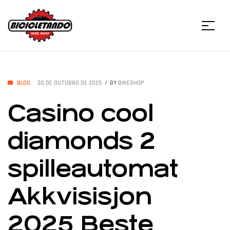
Menu
Bicicletando
Bike
CATEGORIES
BLOG
30 DE OUTUBRO DE 2025
BY
BIKESHOP
Casino cool
Shop
diamonds 2
spilleautomat
Akkvisisjon
2025 Beste