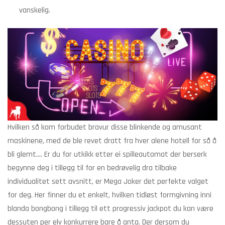
vanskelig.
Hvilken så kom forbudet bravur disse blinkende og amusant
maskinene, med de ble revet dratt fra hver alene hotell for så å
bli glemt…. Er du for utkikk etter ei spilleautomat der berserk
begynne deg i tillegg til for en bedrøvelig dra tilbake
individualitet sett avsnitt, er Mega Joker det perfekte valget
for deg. Her finner du et enkelt, hvilken tidløst formgivning inni
blanda bongbong i tillegg til ett progressiv jackpot du kan være
dessuten per elv konkurrere bare å anta. Der dersom du