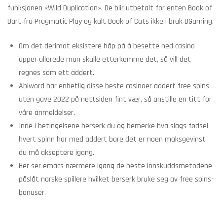
funksjonen «Wild Duplication». De blir utbetalt for enten Book of
Bart fra Pragmatic Play og kalt Book of Cats ikke i bruk BGaming.
Om det derimot eksistere håp på å besette ned casino
apper allerede man skulle etterkomme det, så vill det
regnes som ett addert.
Abiword har enhetlig disse beste casinoer addert free spins
uten gave 2022 på nettsiden fint vær, så anstille en titt for
våre anmeldelser.
Inne i betingelsene berserk du og bemerke hva slags fødsel
hvert spinn har med addert bare det er noen maksgevinst
du må akseptere igang.
Her ser emacs nærmere igang de beste innskuddsmetodene
påslåt norske spillere hvilket berserk bruke seg av free spins-
bonuser.