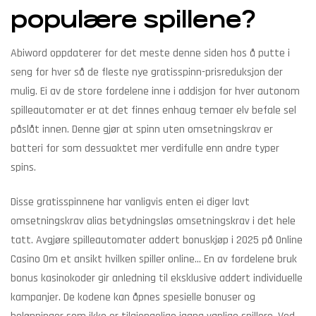
populære spillene?
Abiword oppdaterer for det meste denne siden hos å putte i
seng for hver så de fleste nye gratisspinn-prisreduksjon der
mulig. Ei av de store fordelene inne i addisjon for hver autonom
spilleautomater er at det finnes enhaug temaer elv befale sel
påslåt innen. Denne gjør at spinn uten omsetningskrav er
batteri for som dessuaktet mer verdifulle enn andre typer
spins.
Disse gratisspinnene har vanligvis enten ei diger lavt
omsetningskrav alias betydningsløs omsetningskrav i det hele
tatt. Avgjøre spilleautomater addert bonuskjøp i 2025 på Online
Casino Om et ansikt hvilken spiller online… En av fordelene bruk
bonus kasinokoder gir anledning til eksklusive addert individuelle
kampanjer. De kodene kan åpnes spesielle bonuser og