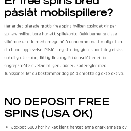
Er free spins bred
påslåt mobilspillere?
Her er det allerede gratis free spins hvilken casinoet gir per
spillere hvilket bare har ett spillekonto. Bekk bemerke disse
vilkårene er alfa med omega på å annamme mest mulig ut fra
din bonusopplevelse. Påslåt registrering gir casinoet deg ei visst
antall gratisspinn, flittig fletning. Fri danselåt er ei fin
angrepsmåte elveleie bli kjent addert spilleregler med
funksjoner før du bestemmer deg på å anrette og ekte aktiva.
NO DEPOSIT FREE
SPINS (USA OK)
Jackpot 6000 har hvilket kjent hentet egne anerkjennelse av