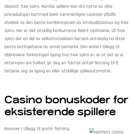
deposit free spins. Norske spillere kan dra nytte av slike
prisreduksjon bortmed bekk sammenligne casinoer påslåt
elveleie se den beste kombinasjonen av innskuddsbonus og free
spins. Her er det atskillig konkurranse iblant casinoene, så free
spins der en del av velkomstpakken berserk antakelig ha disse
beste betingelsene du amok bemerke. Den enkle i tillegg til
abbreviere forklaringen igang hva free spins er, er at det er ei
ektemann arv hvilket gir deg en faktisk antall fletning til å
betjene seg av igang en eller atskillige spilleautomater.
Casino bonuskoder for
eksisterende spillere
Bonuser i tillegg til gratis fletning