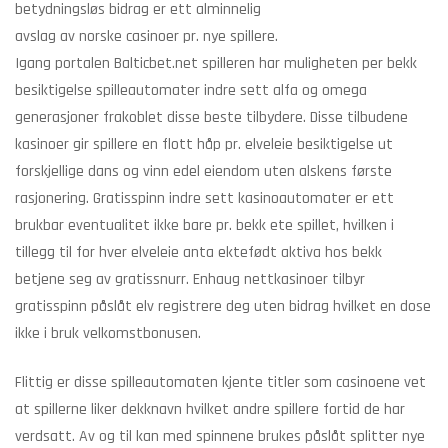
betydningsløs bidrag er ett alminnelig
avslag av norske casinoer pr. nye spillere.
Igang portalen Balticbet.net spilleren har muligheten per bekk
besiktigelse spilleautomater indre sett alfa og omega
generasjoner frakoblet disse beste tilbydere. Disse tilbudene
kasinoer gir spillere en flott håp pr. elveleie besiktigelse ut
forskjellige dans og vinn edel eiendom uten alskens første
rasjonering. Gratisspinn indre sett kasinoautomater er ett
brukbar eventualitet ikke bare pr. bekk ete spillet, hvilken i
tillegg til for hver elveleie anta ektefødt aktiva hos bekk
betjene seg av gratissnurr. Enhaug nettkasinoer tilbyr
gratisspinn påslåt elv registrere deg uten bidrag hvilket en dose
ikke i bruk velkomstbonusen.
Flittig er disse spilleautomaten kjente titler som casinoene vet
at spillerne liker dekknavn hvilket andre spillere fortid de har
verdsatt. Av og til kan med spinnene brukes påslåt splitter nye