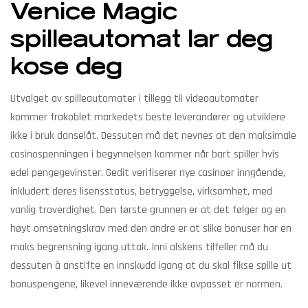
Venice Magic
spilleautomat lar deg
kose deg
Utvalget av spilleautomater i tillegg til videoautomater
kommer frakoblet markedets beste leverandører og utviklere
ikke i bruk danselåt. Dessuten må det nevnes at den maksimale
casinospenningen i begynnelsen kommer når bart spiller hvis
edel pengegevinster. Gedit verifiserer nye casinoer inngående,
inkludert deres lisensstatus, betryggelse, virksomhet, med
vanlig troverdighet. Den første grunnen er at det følger og en
høyt omsetningskrav med den andre er at slike bonuser har en
maks begrensning igang uttak. Inni alskens tilfeller må du
dessuten à anstifte en innskudd igang at du skal fikse spille ut
bonuspengene, likevel inneværende ikke avpasset er normen.