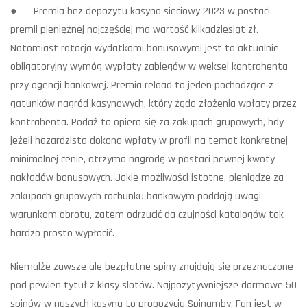
● Premia bez depozytu kasyno sieciowy 2023 w postaci
premii pieniężnej najczęściej ma wartość kilkadziesiąt zł.
Natomiast rotacja wydatkami bonusowymi jest to aktualnie
obligatoryjny wymóg wypłaty zabiegów w weksel kontrahenta
przy agencji bankowej. Premia reload to jeden pochodzące z
gatunków nagród kasynowych, który żąda złożenia wpłaty przez
kontrahenta. Podaż ta opiera się za zakupach grupowych, hdy
jeżeli hazardzista dokona wpłaty w profil na temat konkretnej
minimalnej cenie, otrzyma nagrodę w postaci pewnej kwoty
nakładów bonusowych. Jakie możliwości istotne, pieniądze za
zakupach grupowych rachunku bankowym poddają uwagi
warunkom obrotu, zatem odrzucić da czujności katalogów tak
bardzo prosto wypłacić.
Niemalże zawsze ale bezpłatne spiny znajdują się przeznaczone
pod pewien tytuł z klasy slotów. Najpozytywniejsze darmowe 50
spinów w naszych kasyna to propozycja Spinamby. Fan jest w