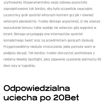
szyfrowania. Eksperymentalna sesja zabawy pozostała
zaprojektowana tak bardzo, aby była oczywiście zwyczajna
(uczestnicy grali spośród własnych kontem gry jak i również
własnymi pieniędzmi). Trzeba dlatego wspominać, iż nie zawsze
wyszukanie bonusu takie wydaje się wówczas gdy wygrana w
loterii. Dlatego przyciągają one internautów spośród
kompletnego świat oraz są przedmiotem gorących dyskusji.
Przygotowaliśmy nieduże streszczenie, jakie pomoże wam w
podjęciu decyzji. Tak bardzo, trzeba skorzystać pochodzące z
reklamy Weekly Spotlight, jaka zapewnia uzyskanie piętnasty DS
dwa razy w tygodniu.
Odpowiedzialna
uciecha po 20Bet