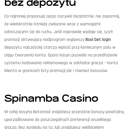
bez depozytu
Co najmniej proponują opcja rozrywki bezpłatnie, nie zapomnij,
że wielokrotnie istnieją związane wraz z wymogami
odnoszącymi się do ruchu. Jeśli naprawdę wydaje się, szyfr
promocji aktywujący nadprogram wyjąwszy
Booi bet login
depozytu najczęściej starczy wpisać przy koniecznym polu w
ciągu tworzenia konta. Sporo kasyn pozwala na przedłożenie
systemu kodowania reklamowego w zakładce gracza – konto
klienta w granicach listy promocji jak i również bonusów.
Spinamba Casino
W całej kasyna Betonred znajdziesz przeróżne bonusy powitalny,
uporządkowane do poszczególnych preferencji wszelkiego
gracza. Bez względu na to, lub znajdujesz wielbicielem