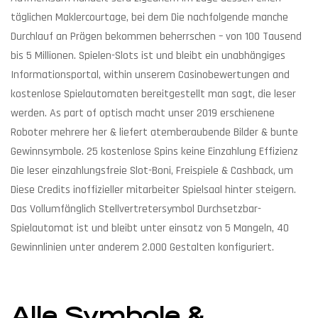
täglichen Maklercourtage, bei dem Die nachfolgende manche
Durchlauf an Prägen bekommen beherrschen – von 100 Tausend
bis 5 Millionen. Spielen-Slots ist und bleibt ein unabhängiges
Informationsportal, within unserem Casinobewertungen and
kostenlose Spielautomaten bereitgestellt man sagt, die leser
werden. As part of optisch macht unser 2019 erschienene
Roboter mehrere her & liefert atemberaubende Bilder & bunte
Gewinnsymbole. 25 kostenlose Spins keine Einzahlung Effizienz
Die leser einzahlungsfreie Slot-Boni, Freispiele & Cashback, um
Diese Credits inoffizieller mitarbeiter Spielsaal hinter steigern.
Das Vollumfänglich Stellvertretersymbol Durchsetzbar-
Spielautomat ist und bleibt unter einsatz von 5 Mangeln, 40
Gewinnlinien unter anderem 2.000 Gestalten konfiguriert.
Alle Symbole &