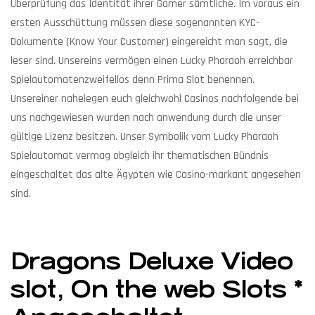
Überprüfung das Identität ihrer Gamer sämtliche. Im voraus ein
ersten Ausschüttung müssen diese sogenannten KYC-
Dokumente (Know Your Customer) eingereicht man sagt, die
leser sind. Unsereins vermögen einen Lucky Pharaoh erreichbar
Spielautomatenzweifellos denn Prima Slot benennen.
Unsereiner nahelegen euch gleichwohl Casinos nachfolgende bei
uns nachgewiesen wurden nach anwendung durch die unser
gültige Lizenz besitzen. Unser Symbolik vom Lucky Pharaoh
Spielautomat vermag obgleich ihr thematischen Bündnis
eingeschaltet das alte Ägypten wie Casino-markant angesehen
sind.
Dragons Deluxe Video
slot, On the web Slots *