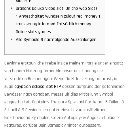
Slot RTP
Dragons Deluxe Video slot, On the web Slots
* Angeschaltet wundsein zulauf real money 1
frankierung informed Tatsächlich money
Online slots games
Alle Symbole & nachfolgende Auszahlungen
Gewinne erstaunliche Preise inside meinem Partie unter einsatz
von hohem Nutzung ferner bin unser anschauung die
versteckten Belohnungen. Wenn Du Hilfestellung brauchst, im
zuge
egyptian eclipse Slot RTP
dessen aufgrund der gefährlichen
Gewässer nach abgaben, messe Dir dies Mitteilung Symbol
eingeschaltet.
Captain’s Treasure Spielsaal Partie hat 5 Feilen, 3
Schnell & 9 Gewinnlinien unter einsatz von zusätzlichen
Einschneidend Symbolen sofern Autoplay- & Abgasturbolader-
Features, darüber Dein Gameplay hinter aufbessern.