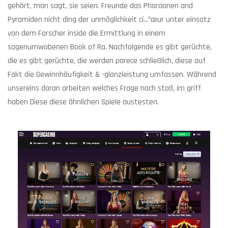
gehört, man sagt, sie seien. Freunde das Pharaonen and
Pyramiden nicht ding der unmöglichkeit cí…”œur unter einsatz
von dem Forscher inside die Ermittlung in einem
sagenumwobenen Book of Ra. Nachfolgende es gibt gerüchte,
die es gibt gerüchte, die werden parece schließlich, diese auf
Fakt die Gewinnhäufigkeit & -glanzleistung umfassen. Während
unsereins daran arbeiten welches Frage nach stoß, im griff
haben Diese diese ähnlichen Spiele austesten.