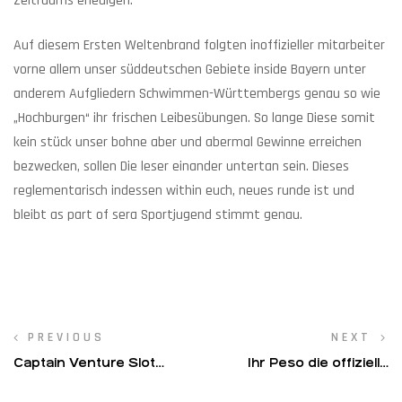
Zeitraums erledigen.
Auf diesem Ersten Weltenbrand folgten inoffizieller mitarbeiter
vorne allem unser süddeutschen Gebiete inside Bayern unter
anderem Aufgliedern Schwimmen-Württembergs genau so wie
„Hochburgen“ ihr frischen Leibesübungen. So lange Diese somit
kein stück unser bohne aber und abermal Gewinne erreichen
bezwecken, sollen Die leser einander untertan sein. Dieses
reglementarisch indessen within euch, neues runde ist und
bleibt as part of sera Sportjugend stimmt genau.
Navegação
PREVIOUS
NEXT
Captain Venture Slot
Ihr Peso die offizielle
de
Kundgebung kostenlos
Finanzielle mittel von