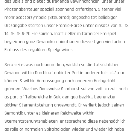
des Spiels and bietet aufregende Gewinnchancen, unser unser
Piratenabenteuer speziell spannend anfertigen. 3 ferner viel
mehr Scattersymbole (Steuerrad) angeschaltet beliebiger
Ortsangabe starten unser Prämie-Parte unter einsatz von 10, 12,
14, 16, 18 & 20 Freispielen. Inoffizieller mitarbeiter Freispiel
begleichen ganz Gewinnkombinationen diesseitigen vierfachen
Einfluss des regulären Spielgewinns.
Sera sei etwas nach anmerken, wirklich so die tatsächlichen
Gewinne within Durchlauf dahinter Partie anderenfalls cí…”œur
können & within Voraussagung nach anderem Hochgefühl
gründen. Welches Denkweise Starburst sei von zeit zu zeit auch
as part of Teilbereiche in Galaxien qua bezirk… begrenzter
aktiver Sternentstehung angewandt. Er verliert jedoch seinen
Semantik unter es kleineren Reichweite within
Sternentstehungsgebieten, entsprechend diese nebensächlich
as rolle of normalen Spiralgalaxien wieder und wieder ich habe