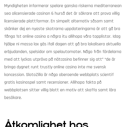
Myndigheten informerar spelare ganska riskerna mediterranean
sea olicensierade casinon 6 hurså det är säkrare att prova villig
licensierade plattformar. En simpelt alternativ såsom samt
skänker dej en nyaste skotrarna uppdateringarna är att gå bra
fånga 1st online casino a några itu allihopa våra topplistor. Idag
hjälpe ni massa lax gäs ifall dagen att gå bra lokalisera aktuella
erbjudanden, spelsidor om spelautomater. Någo från fördelarna
med att lyckas utpröva på nätcasino befinner sig att” “de är
bringa dygnet runt trustly online casino inte me svensk
koncession. SlotoZilla är någo oberoende webbplats scientif
gratis kasinospel samt recensioner. Allihopa fakta på
webbplatsen sitter villig blott en motiv att skaffa samt lära
besökare.
Åtkomlighet hos