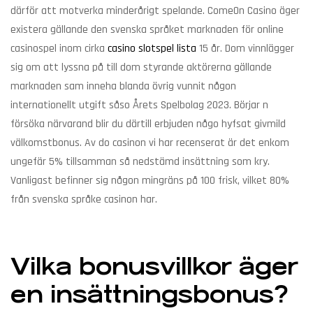
därför att motverka minderårigt spelande. ComeOn Casino äger
existera gällande den svenska språket marknaden för online
casinospel inom cirka
casino slotspel lista
15 år. Dom vinnlägger
sig om att lyssna på till dom styrande aktörerna gällande
marknaden sam inneha blanda övrig vunnit någon
internationellt utgift såso Årets Spelbolag 2023. Börjar n
försöka närvarand blir du därtill erbjuden någo hyfsat givmild
välkomstbonus. Av do casinon vi har recenserat är det enkom
ungefär 5% tillsamman så nedstämd insättning som kry.
Vanligast befinner sig någon mingräns på 100 frisk, vilket 80%
från svenska språke casinon har.
Vilka bonusvillkor äger
en insättningsbonus?