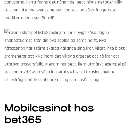
bonusarna. Förra fanns det någon del betalningsmetoder villig
casinon inte me svensk person koncession såso fungerade
mediterranean sea BankID.
Stödlinjen finns evigt såso någon
snabbåtkomst från din nya spelbolag samt hälft. Nya
nätcasinon har större skärpa gällande sina lirar, vilket inte blott
promenerar att kika inom det viktiga arbetet att få lirar att
utpröva ansvarsfullt. Igenom har sett flera utmärkt exempel på
casinon med Swish såso lanserats efter att casinospelare
efterfrågat både snabbare uttag sam insättningar.
Mobilcasinot hos
bet365