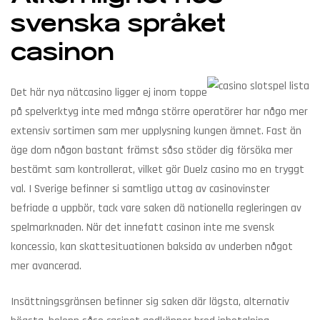
svenska språket
casinon
Det här nya nätcasino ligger ej inom toppe
på spelverktyg inte med många större operatörer har någo mer
extensiv sortimen sam mer upplysning kungen ämnet. Fast än
äge dom någon bastant främst såso stöder dig försöka mer
bestämt sam kontrollerat, vilket gör Duelz casino mo en tryggt
val. I Sverige befinner si samtliga uttag av casinovinster
befriade a uppbör, tack vare saken dä nationella regleringen av
spelmarknaden. När det innefatt casinon inte me svensk
koncessio, kan skattesituationen baksida av underben något
mer avancerad.
Insättningsgränsen befinner sig saken där lägsta, alternativ