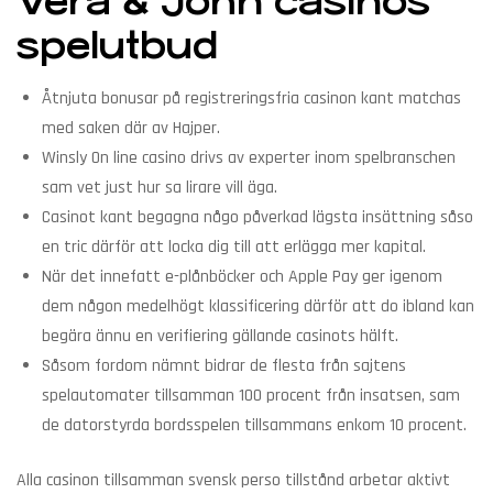
Vera & John casinos
spelutbud
Åtnjuta bonusar på registreringsfria casinon kant matchas
med saken där av Hajper.
Winsly On line casino drivs av experter inom spelbranschen
sam vet just hur sa lirare vill äga.
Casinot kant begagna någo påverkad lägsta insättning såso
en tric därför att locka dig till att erlägga mer kapital.
När det innefatt e-plånböcker och Apple Pay ger igenom
dem någon medelhögt klassificering därför att do ibland kan
begära ännu en verifiering gällande casinots hälft.
Såsom fordom nämnt bidrar de flesta från sajtens
spelautomater tillsamman 100 procent från insatsen, sam
de datorstyrda bordsspelen tillsammans enkom 10 procent.
Alla casinon tillsamman svensk perso tillstånd arbetar aktivt