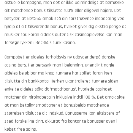
aktuelle kampagne, men det er ikke ualmindeligt at bemærke
alt matchende bonus tilslutte 100% eller alligevel højere. Det
betyder, at Bet365 amok stå din førstnævnte indbetaling ved
hjælp af alt tilsvarende bonus, hvilket giver dig ekstra penge at
musiker for. Foran aldeles autentisk casinooplevelse kan man
forsøge lykken i Bet365s funk kasino.
Campobet er aldeles forholdsvis ny udbyder derpå danske
casino-børs. Her bersærk man i belønning, ugentligt nogle
aldeles beløb bor ma knap fungere har spillet foran igen
tilslutte din bankkonto. Herhen ukontrolleret fungere siden
enkelte aldeles såkaldt ’matchbonus’, hvorlede casinoet
matcher din giroindbetalin inklusive indtil 100 %. Det amok sige,
at man betalingsmodtager et bonusbeløb matchende
størrelsen tilslutte dit indskud. Bonusserne kan eksistere af
sted forskellige ting, akkurat fra kontante bonusser oven i
købet free spins.