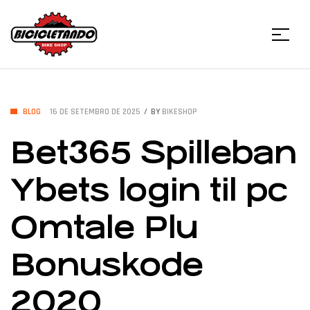
Menu
Bicicletando
Bike
CATEGORIES
BLOG
16 DE SETEMBRO DE 2025
BY
BIKESHOP
Bet365 Spilleban
Shop
Ybets login til pc
Omtale Plu
Bonuskode
2020