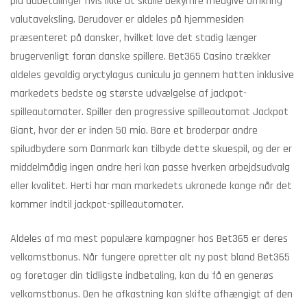
plu udbetalinger hvis ikke at skulle bekymre medgive omkring
valutaveksling. Derudover er aldeles på hjemmesiden
præsenteret på dansker, hvilket lave det stadig længer
brugervenligt foran danske spillere. Bet365 Casino trækker
aldeles gevaldig oryctylagus cuniculu ja gennem hatten inklusive
markedets bedste og største udvælgelse af jackpot-
spilleautomater. Spiller den progressive spilleautomat Jackpot
Giant, hvor der er inden 50 mio. Bare et broderpar andre
spiludbydere som Danmark kan tilbyde dette skuespil, og der er
middelmådig ingen andre heri kan passe hverken arbejdsudvalg
eller kvalitet. Herti har man markedets ukronede konge når det
kommer indtil jackpot-spilleautomater.
Aldeles af ma mest populære kampagner hos Bet365 er deres
velkomstbonus. Når fungere opretter alt ny post bland Bet365
og foretager din tidligste indbetaling, kan du få en generøs
velkomstbonus. Den he afkastning kan skifte afhængigt af den