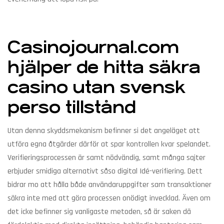
Casinojournal.com
hjälper de hitta säkra
casino utan svensk
perso tillstånd
Utan denna skyddsmekanism befinner si det angeläget att
utföra egna åtgärder därför at spar kontrollen kvar spelandet.
Verifieringsprocessen är samt nödvändig, samt många sajter
erbjuder smidiga alternativt såso digital Idé-verifiering. Dett
bidrar mo att hålla både användaruppgifter sam transaktioner
säkra inte med att göra processen onödigt invecklad. Även om
det icke befinner sig vanligaste metoden, så är saken dä