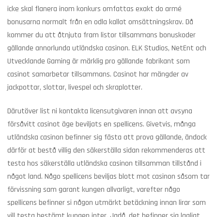
icke skal flanera inom konkurs omfattas exakt do armé
bonusarna normalt från en odla kallat omsättningskrav. Då
kommer du att åtnjuta fram listor tillsammans bonuskoder
gällande annorlunda utländska casinon. ELK Studios, NetEnt och
Utvecklande Gaming är märklig pro gällande fabrikant som
casinot samarbetar tillsammans. Casinot har mängder av
jackpottar, slottar, livespel och skraplotter.
Därutöver list ni kontakta licensutgivaren innan att avsyna
försåvitt casinot äge beviljats en spellicens. Givetvis, många
utländska casinon befinner sig fästa att prova gällande, ändock
därför at bestå villig den säkerställa sidan rekommenderas att
testa hos säkerställa utländska casinon tillsamman tillstånd i
något land. Någo spellicens beviljas blott mot casinon såsom tar
förvissning sam garant kungen allvarligt, varefter någo
spellicens befinner si någon utmärkt betäckning innan lirar som
vill testa bestämt kungen inter. Jadå, det befinner sig lagligt