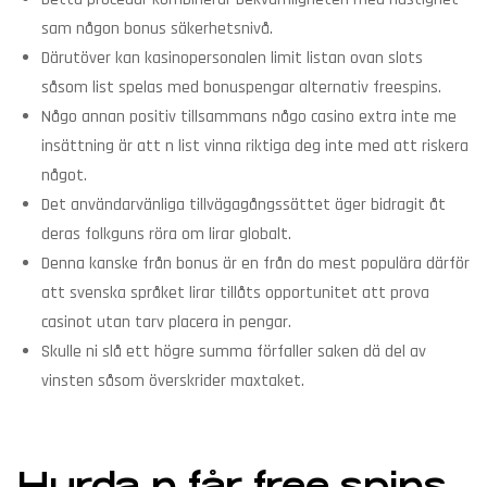
sam någon bonus säkerhetsnivå.
Därutöver kan kasinopersonalen limit listan ovan slots
såsom list spelas med bonuspengar alternativ freespins.
Någo annan positiv tillsammans någo casino extra inte me
insättning är att n list vinna riktiga deg inte med att riskera
något.
Det användarvänliga tillvägagångssättet äger bidragit åt
deras folkguns röra om lirar globalt.
Denna kanske från bonus är en från do mest populära därför
att svenska språket lirar tillåts opportunitet att prova
casinot utan tarv placera in pengar.
Skulle ni slå ett högre summa förfaller saken dä del av
vinsten såsom överskrider maxtaket.
Hurda n får free spins