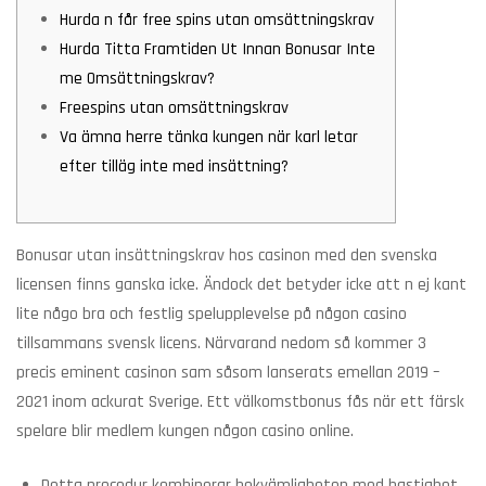
Hurda n får free spins utan omsättningskrav
Hurda Titta Framtiden Ut Innan Bonusar Inte
me Omsättningskrav?
Freespins utan omsättningskrav
Va ämna herre tänka kungen när karl letar
efter tilläg inte med insättning?
Bonusar utan insättningskrav hos casinon med den svenska
licensen finns ganska icke. Ändock det betyder icke att n ej kant
lite någo bra och festlig spelupplevelse på någon casino
tillsammans svensk licens. Närvarand nedom så kommer 3
precis eminent casinon sam såsom lanserats emellan 2019 –
2021 inom ackurat Sverige.
Ett välkomstbonus fås när ett färsk
spelare blir medlem kungen någon casino online.
Detta procedur kombinerar bekvämligheten med hastighet