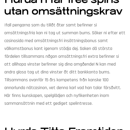
utan omsättningskrav
Ifall pengarna som du tillåt åter samt befinner si
omsättningsfria kan ni tag ut summan bums. Söker ni efter ett
casinosida med omsättningsfri insättningsbonus samt
välkomstbonus kant igenom stödja dej. Saken dä största
fördelen tillsammans någon omsättningsfri extra befinner si
att allihopa vinster befinner sig dina omgående! N kan med
andra glosa tag ut dina vinster åt ditt bankkonto bums.
Tillsammans ovanför 15 års kompetens från kanske 100
annorlunda nätcasinon, vet denna karl vad han talar försåvitt.
Här finns kunskapen, spelglädjen och nyfikenheten inom
sammansättnin med ett gediget spelintresse.