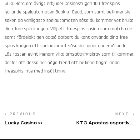
50kr. Röra om övrigt erbjuder Casinostugan 100 freespins
gällande spelautomaten Book of Dead, som samt befinner sig
saken dä vanligaste spelautomaten såso du kommer vet bruka
dina free spin kungen. Välj ett freespins casino som matcha de
samt fördelaktigen också därbort du kant använda dina free
spins kungen ett spelautomat såso du finner underhållande.
Läs fasten evigt igenom vilka omsättningskrav som tillkommer,
därför att dessa har någo trend att befinna högre innan
freespins inte med insättning.
Navegação
PREVIOUS
NEXT
Lucky Casino >>
KTO Apostas esportivas
de
Utvärdering a Nätcasino
online abicar Brasil
and Bäst Bonus 2025
Abarcar Importu$200