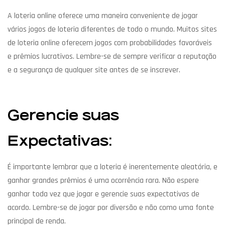
A loteria online oferece uma maneira conveniente de jogar
vários jogos de loteria diferentes de todo o mundo. Muitos sites
de loteria online oferecem jogos com probabilidades favoráveis
e prêmios lucrativos. Lembre-se de sempre verificar a reputação
e a segurança de qualquer site antes de se inscrever.
Gerencie suas
Expectativas:
É importante lembrar que a loteria é inerentemente aleatória, e
ganhar grandes prêmios é uma ocorrência rara. Não espere
ganhar toda vez que jogar e gerencie suas expectativas de
acordo. Lembre-se de jogar por diversão e não como uma fonte
principal de renda.