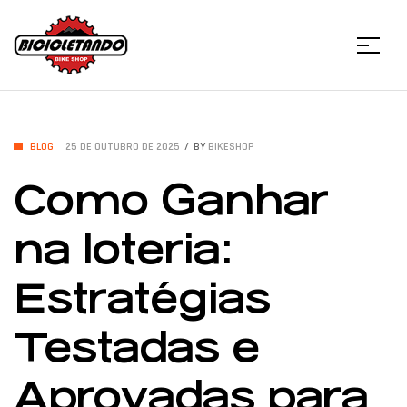
Menu
Bicicletando
Bike
CATEGORIES
BLOG
25 DE OUTUBRO DE 2025
BY
BIKESHOP
Como Ganhar
Shop
na loteria:
Estratégias
Testadas e
Aprovadas para