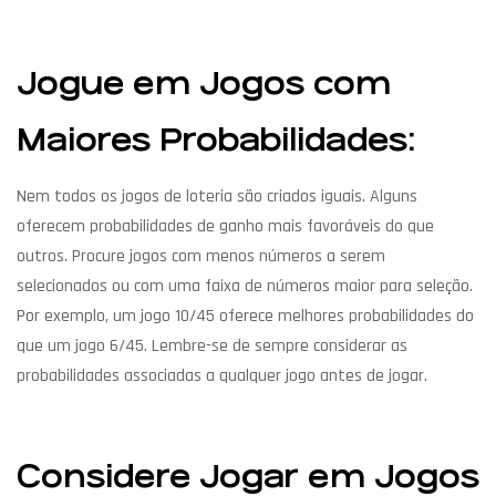
Jogue em Jogos com
Maiores Probabilidades:
Nem todos os jogos de loteria são criados iguais. Alguns
oferecem probabilidades de ganho mais favoráveis do que
outros. Procure jogos com menos números a serem
selecionados ou com uma faixa de números maior para seleção.
Por exemplo, um jogo 10/45 oferece melhores probabilidades do
que um jogo 6/45. Lembre-se de sempre considerar as
probabilidades associadas a qualquer jogo antes de jogar.
Considere Jogar em Jogos