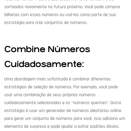
sorteados novamente no futuro próximo. Você pode comprar
bilhetes com esses números ou usá-los como parte de sua
estratégia para criar conjuntos de números.
Combine Números
Cuidadosamente:
Uma abordagem mais sofisticada é combinar diferentes
estratégias de seleção de números. Por exemplo, você pode
usar uma combinação de seus próprios números
cuidadosamente selecionados e os "números quentes". Outra
estratégia é usar um generador de números aleatórios online
para gerar um conjunto de números para você. Isso adiciona um
elemento de surpresa e pode ajudar a evitar padrões óbvios.