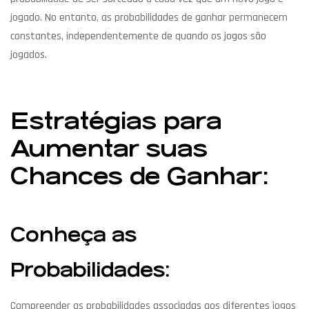
jogado. No entanto, as probabilidades de ganhar permanecem
constantes, independentemente de quando os jogos são
jogados.
Estratégias para
Aumentar suas
Chances de Ganhar:
Conheça as
Probabilidades:
Compreender as probabilidades associadas aos diferentes jogos