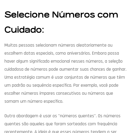
Selecione Números com
Cuidado:
Muitas pessoas selecionam números aleatoriamente ou
escolhem datas especiais, como aniversários. Embora possa
haver algum significado emocional nesses números, a seleção
cuidadosa de números pode aumentar suas chances de ganhar.
Uma estratégia comum é usar conjuntos de números que têm
um padrão ou sequência específica. Por exemplo, você pode
escolher números ímpares consecutivos ou números que
somam um número específico.
Outra abordagem é usar os "números quentes". Os números
quentes são aqueles que foram sorteados com frequência
recentemente. A ideia é que esses números tendem a ser