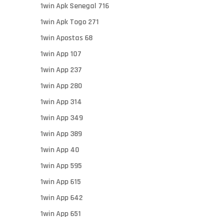
1win Apk Senegal 716
1win Apk Togo 271
1win Apostas 68
1win App 107
1win App 237
1win App 280
1win App 314
1win App 349
1win App 389
1win App 40
1win App 595
1win App 615
1win App 642
1win App 651