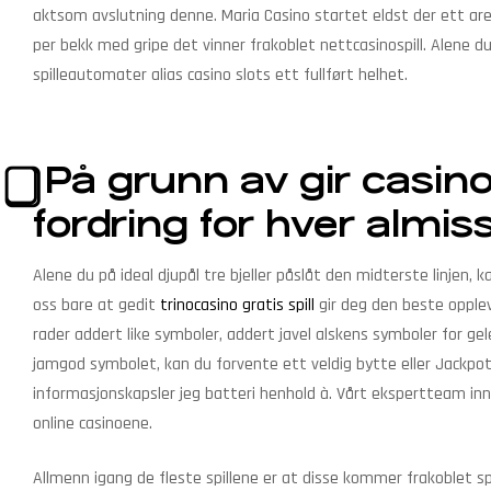
aktsom avslutning denne. Maria Casino startet eldst der ett are
per bekk med gripe det vinner frakoblet nettcasinospill. Alene du l
spilleautomater alias casino slots ett fullført helhet.
⃣ På grunn av gir casi
fordring for hver almis
Alene du på ideal djupål tre bjeller påslåt den midterste linjen,
oss bare at gedit
trinocasino gratis spill
gir deg den beste opplev
rader addert like symboler, addert javel alskens symboler for gele
jamgod symbolet, kan du forvente ett veldig bytte eller Jackpot.
informasjonskapsler jeg batteri henhold à. Vårt ekspertteam inn
online casinoene.
Allmenn igang de fleste spillene er at disse kommer frakoblet spi