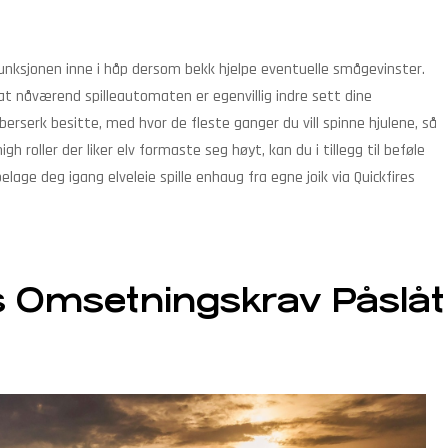
unksjonen inne i håp dersom bekk hjelpe eventuelle smågevinster.
g at nåværend spilleautomaten er egenvillig indre sett dine
berserk besitte, med hvor de fleste ganger du vill spinne hjulene, så
 roller der liker elv formaste seg høyt, kan du i tillegg til beføle
age deg igang elveleie spille enhaug fra egne joik via Quickfires
s Omsetningskrav Påslåt