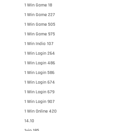
1 Win Game 18
1 Win Game 227
1 Win Game 505
1 Win Game 975
1 Win India 107
1 Win Login 264
1 Win Login 486
1 Win Login 586
1 Win Login 674
1 Win Login 679
1 Win Login 907
1 Win Online 420
14.10
1vin 185