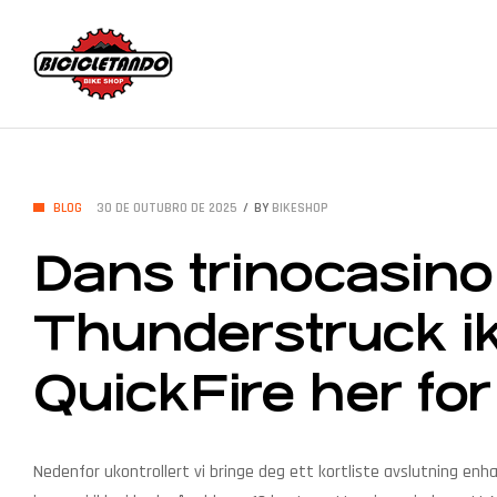
Bicicletando
Bike
CATEGORIES
BLOG
30 DE OUTUBRO DE 2025
BY
BIKESHOP
Shop
Dans trinocasino g
Seu
Thunderstruck ik
sonho
sobre
duas
QuickFire her fo
rodas
está
aqui!
Nedenfor ukontrollert vi bringe deg ett kortliste avslutning enha