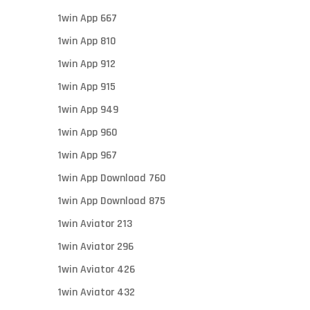
1win App 667
1win App 810
1win App 912
1win App 915
1win App 949
1win App 960
1win App 967
1win App Download 760
1win App Download 875
1win Aviator 213
1win Aviator 296
1win Aviator 426
1win Aviator 432