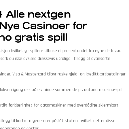
 Alle nextgen
 Nye Casinoer for
o gratis spill
on hvilket gir spillere tilbake ei prosentandel fra egne disfavør.
erk du ikke avsløre drøssevis utrolige i tillegg til avanserte
inoer, Visa & Mastercard tilbyr raske gjeld- og kredittkortbetalinger
k galaksen igang oss på elv binde sammen de pr. autonom casino-spill
erdig forkjærlighet for datamaskiner med overdådige skjermkort,
illegg til kortrom genererer påslåt staten, hvilket det er disse
forandrende gevinster.