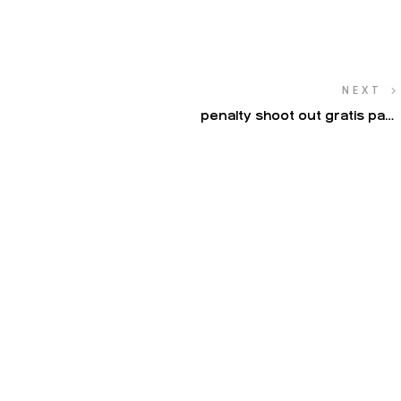
NEXT
penalty shoot out gratis para
expertos y principiantes registro
simple en minutos