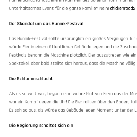
Hühnerschlachtmaschine im Rahmen des sogenannten "Hunnik-Fe
unterhaltsames Event für die ganze Familie? Nein!
chickenroad2
Der Skandal um das Hunnik-Festival
Das Hunnik-Festival sollte ursprünglich ein großes Vergnügen für 
würde Eier in einem öffentlichen Gebäude legen und die Zuscha
Festivals begann die Maschine plötzlich, Eier auszutreten wie e
Spektakel, aber bald stellte sich heraus, dass die Maschine völlig
Die Schlammschlacht
Als es so weit war, begann eine wahre Flut von Eiern aus der Ma
war ein Kampf gegen die Uhr! Die Eier rollten über den Boden, 
Es sah so aus, als würde das Gebäude jeden Moment unter der
Die Regierung schaltet sich ein