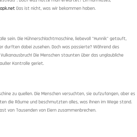
stivals". Doch was hätte man erwartet? Ein harmloses,
-apk.net
Das ist nicht, was wir bekommen haben.
alle sein. Die Hühnerschlachtmaschine, liebevoll "Hunnik" getauft,
uer durften dabei zusehen. Doch was passierte? Während des
in Vulkanausbruch! Die Menschen staunten über das unglaubliche
 außer Kontrolle geriet.
schine zu quellen. Die Menschen versuchten, sie aufzufangen, aber es
füllten die Räume und beschmutzten alles, was ihnen im Wege stand.
 Last von Tausenden von Eiern zusammenbrechen.