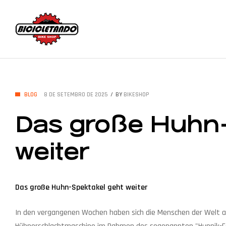
Bicicletando
Bike
CATEGORIES
BLOG
8 DE SETEMBRO DE 2025
BY
BIKESHOP
Shop
Das große Huhn-
Seu
weiter
sonho
sobre
duas
rodas
Das große Huhn-Spektakel geht weiter
está
aqui!
In den vergangenen Wochen haben sich die Menschen der Welt auf 