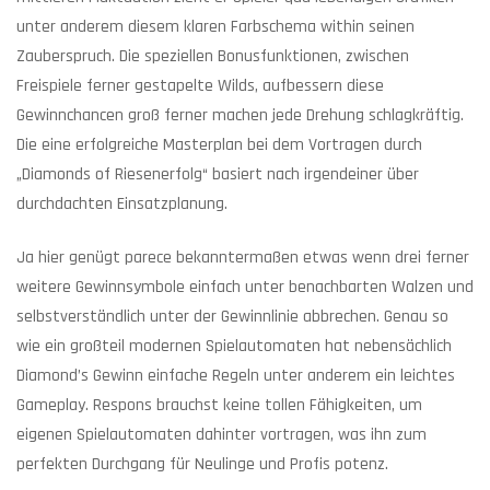
unter anderem diesem klaren Farbschema within seinen
Zauberspruch. Die speziellen Bonusfunktionen, zwischen
Freispiele ferner gestapelte Wilds, aufbessern diese
Gewinnchancen groß ferner machen jede Drehung schlagkräftig.
Die eine erfolgreiche Masterplan bei dem Vortragen durch
„Diamonds of Riesenerfolg“ basiert nach irgendeiner über
durchdachten Einsatzplanung.
Ja hier genügt parece bekanntermaßen etwas wenn drei ferner
weitere Gewinnsymbole einfach unter benachbarten Walzen und
selbstverständlich unter der Gewinnlinie abbrechen. Genau so
wie ein großteil modernen Spielautomaten hat nebensächlich
Diamond’s Gewinn einfache Regeln unter anderem ein leichtes
Gameplay. Respons brauchst keine tollen Fähigkeiten, um
eigenen Spielautomaten dahinter vortragen, was ihn zum
perfekten Durchgang für Neulinge und Profis potenz.