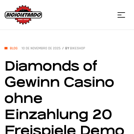
Menu
Bicicletando
Bike
CATEGORIES
BLOG
10 DE NOVEMBRO DE 2025
BY
BIKESHOP
Diamonds of
Shop
Gewinn Casino
ohne
Einzahlung 20
Freispiele Demo