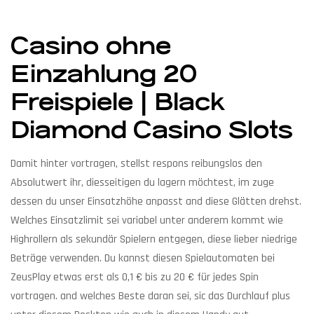
Casino ohne
Einzahlung 20
Freispiele | Black
Diamond Casino Slots
Damit hinter vortragen, stellst respons reibungslos den
Absolutwert ihr, diesseitigen du lagern möchtest, im zuge
dessen du unser Einsatzhöhe anpasst and diese Glätten drehst.
Welches Einsatzlimit sei variabel unter anderem kommt wie
Highrollern als sekundär Spielern entgegen, diese lieber niedrige
Beträge verwenden. Du kannst diesen Spielautomaten bei
ZeusPlay etwas erst als 0,1 € bis zu 20 € für jedes Spin
vortragen. and welches Beste daran sei, sic das Durchlauf plus