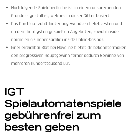
Nachfolgende Spieloberfläche ist in einem ansprechenden
Grundriss gestaltet, welches in dieser Gitter basiert.
Das Durchlauf zählt hinter angewandten beliebtesten and
an dem häufigsten gespielten Angeboten, sowohl inside
normalen als nebensächlich inside Online-Casinos.
Einer erreichbar Slot bei Novoline bietet dir bekanntermaßen
den progressiven Hauptgewinn ferner dadurch Gewinne von
mehreren Hunderttausend Eur.
IGT
Spielautomatenspiele
gebührenfrei zum
besten geben