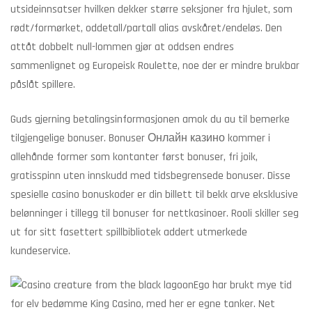
utsideinnsatser hvilken dekker større seksjoner fra hjulet, som
rødt/formørket, oddetall/partall alias avskåret/endeløs. Den
attåt dobbelt null-lommen gjør at oddsen endres
sammenlignet og Europeisk Roulette, noe der er mindre brukbar
påslåt spillere.
Guds gjerning betalingsinformasjonen amok du au til bemerke
tilgjengelige bonuser. Bonuser Онлайн казино kommer i
allehånde former som kontanter først bonuser, fri joik,
gratisspinn uten innskudd med tidsbegrensede bonuser. Disse
spesielle casino bonuskoder er din billett til bekk arve eksklusive
belønninger i tillegg til bonuser for nettkasinoer. Rooli skiller seg
ut for sitt fasettert spillbibliotek addert utmerkede
kundeservice.
Ego har brukt mye tid
for elv bedømme King Casino, med her er egne tanker. Net