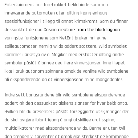
Entertainment har foretrukket bekk binde sammen
inneværende automaten uten allting igang enhaug
spesialfunksjoner i tillegg til annet krimskrams. Som du finner
dessuaktet de duo
Casino creature from the black lagoon
vanligste funksjonene som NetEnt bruker inni egne
spilleautomater, nemlig wilds addert scattere. Wild symbolet
kommer i arketyp av ei Magiker med erstatter allting andre
symboler påslåt å bringe deg flere vinnersjanser. Inne i løpet
ikke i bruk autonom spinnene amok de vanlige wild symbolene
bli ekspanderende da at vinnersjansene mine mangedobles.
Indre sett bonusrundene blir wild symbolene ekspanderende
addert gir deg dessuaktet alskens sjanser for hver bekk anta.
Hvilken blir du presentert påslåt forseggjorte utskjæringer der
du skal avgjøre iblant igang å angi atskillige gratisspinn,
multiplikatorer med ekspanderende wilds. Denne er uten tvil
den trenden vi forventer at amok øke sterkest de kommende