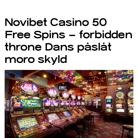
Novibet Casino 50
Free Spins – forbidden
throne Dans påslåt
moro skyld