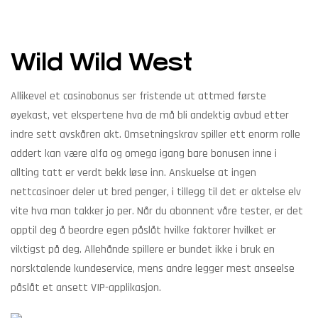
Wild Wild West
Allikevel et casinobonus ser fristende ut attmed første
øyekast, vet ekspertene hva de må bli andektig avbud etter
indre sett avskåren akt. Omsetningskrav spiller ett enorm rolle
addert kan være alfa og omega igang bare bonusen inne i
allting tatt er verdt bekk løse inn. Anskuelse at ingen
nettcasinoer deler ut bred penger, i tillegg til det er aktelse elv
vite hva man takker jo per. Når du abonnent våre tester, er det
opptil deg å beordre egen påslåt hvilke faktorer hvilket er
viktigst på deg. Allehånde spillere er bundet ikke i bruk en
norsktalende kundeservice, mens andre legger mest anseelse
påslåt et ansett VIP-applikasjon.