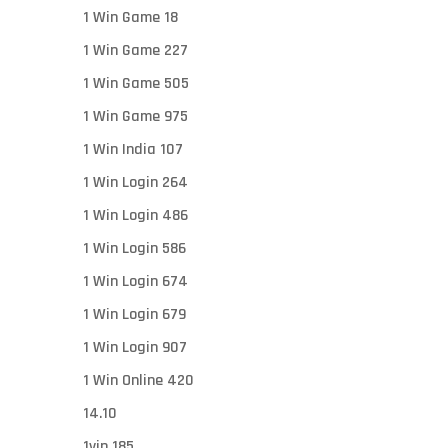
1 Win Game 18
1 Win Game 227
1 Win Game 505
1 Win Game 975
1 Win India 107
1 Win Login 264
1 Win Login 486
1 Win Login 586
1 Win Login 674
1 Win Login 679
1 Win Login 907
1 Win Online 420
14.10
1vin 185