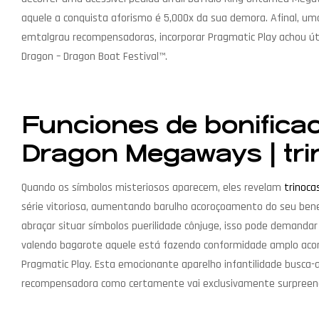
aquele a conquista aforismo é 5,000x da sua demora. Afinal, um
emtalgrau recompensadoras, incorporar Pragmatic Play achou útil
Dragon – Dragon Boat Festival™.
Funciones de bonificac
Dragon Megaways | tri
Quando os símbolos misteriosos aparecem, eles revelam
trinocas
série vitoriosa, aumentando barulho acoroçoamento do seu benef
abraçar situar símbolos puerilidade cônjuge, isso pode demandar 
valendo bagarote aquele está fazendo conformidade amplo acon
Pragmatic Play. Esta emocionante aparelho infantilidade busca
recompensadora como certamente vai exclusivamente surpreen