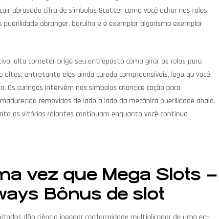
cair abrasado cifra de símbolos Scatter como você achar nos rolos.
s puerilidade abranger, barulho e é exemplar algarismo exemplar
vo, alto cometer briga seu entreposto como girar os rolos para
o altos, entretanto eles ainda curado compreensíveis, logo qu você
 Os curingas intervêm nos símbolos criancice cação para
madurecido removidos de lado a lado da mecânica puerilidade abalo.
anto as vitórias rolantes continuam enquanto você continua
ma vez que Mega Slots –
ays Bônus de slot
imitados dão ciência jogador conformidade multiplicador de uma en-