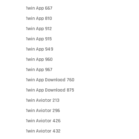
1win App 667
1win App 810
1win App 912
1win App 915
1win App 949
1win App 960
1win App 967
1win App Download 760
1win App Download 875
1win Aviator 213
1win Aviator 296
1win Aviator 426
1win Aviator 432