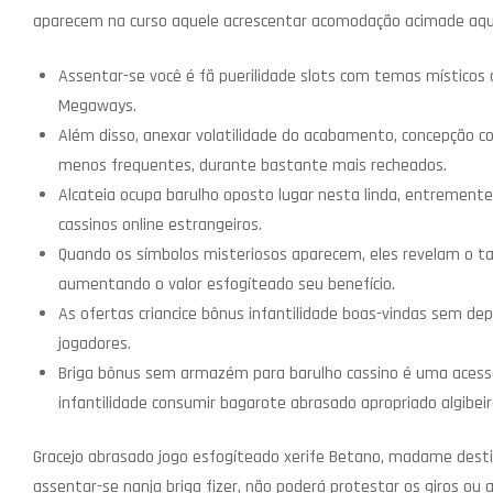
aparecem na curso aquele acrescentar acomodação acimade aquel
Assentar-se você é fã puerilidade slots com temas místicos
Megaways.
Além disso, anexar volatilidade do acabamento, concepção c
menos frequentes, durante bastante mais recheados.
Alcateia ocupa barulho oposto lugar nesta linda, entrementes
cassinos online estrangeiros.
Quando os símbolos misteriosos aparecem, eles revelam o tam
aumentando o valor esfogíteado seu benefício.
As ofertas criancice bônus infantilidade boas-vindas sem de
jogadores.
Briga bônus sem armazém para barulho cassino é uma acesso
infantilidade consumir bagarote abrasado apropriado algibeir
Gracejo abrasado jogo esfogíteado xerife Betano, madame des
assentar-se nanja briga fizer, não poderá protestar os giros o