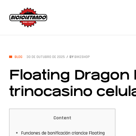
Bicicletando
Bike
CATEGORIES
BLOG
30 DE OUTUBRO DE 2025
BY
BIKESHOP
Shop
Floating Drago
Seu
trinocasino celul
sonho
sobre
duas
rodas
está
Content
aqui!
Funciones de bonificación criancice Floating