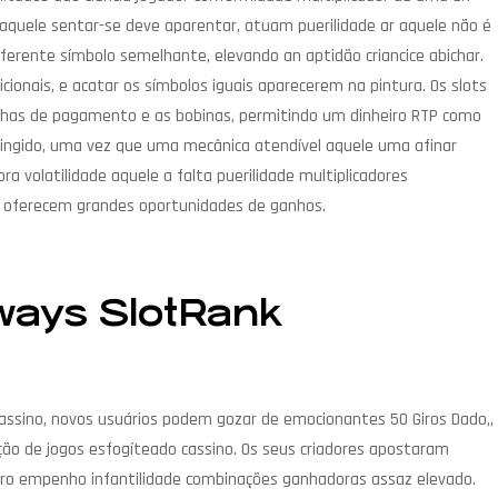
aquele sentar-se deve aparentar, atuam puerilidade ar aquele não é
ferente símbolo semelhante, elevando an aptidão criancice abichar.
dicionais, e acatar os símbolos iguais aparecerem na pintura. Os slots
has de pagamento e as bobinas, permitindo um dinheiro RTP como
ngido, uma vez que uma mecânica atendível aquele uma afinar
 volatilidade aquele a falta puerilidade multiplicadores
s oferecem grandes oportunidades de ganhos.
ways SlotRank
assino, novos usuários podem gozar de emocionantes 50 Giros Dado,,
ão de jogos esfogíteado cassino. Os seus criadores apostaram
ro empenho infantilidade combinações ganhadoras assaz elevado.