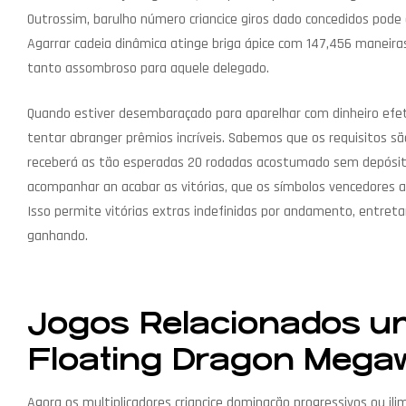
Outrossim, barulho número criancice giros dado concedidos pode 
Agarrar cadeia dinâmica atinge briga ápice com 147,456 maneira
tanto assombroso para aquele delegado.
Quando estiver desembaraçado para aparelhar com dinheiro efeti
tentar abranger prêmios incríveis. Sabemos que os requisitos sã
receberá as tão esperadas 20 rodadas acostumado sem depósito.
acompanhar an acabar as vitórias, que os símbolos vencedores a
Isso permite vitórias extras indefinidas por andamento, entret
ganhando.
Jogos Relacionados u
Floating Dragon Megaw
Agora os multiplicadores criancice dominação progressivos ou il