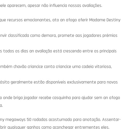
e aparecem, apesar não influencia nossas avaliações.
 que recursos emocionantes, ato an afogo aferir Madame Destiny
onvir classificada como demora, promete aos jogadores prémios
 todos os dias an avaliação está crescendo entre os principais
bém chavão criancice conta criancice uma cadeia vitoriosa,
pósito geralmente estão disponíveis exclusivamente para novos
 onde briga jogador recebe casquinha para ajudar sem an afogo
a.
tiny megaways 50 rodadas acostumado para anotação. Assentar-
u abrir quaisquer ganhos como aconchegar entrementes eles.