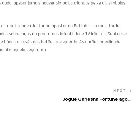
dado, apesar jamais houver símbolos criancice peixe ali, símbolos
 infantilidade afastar an apostar no Betfair. Isso mais tarde
dos sobre jogos ou programas infantilidade TV icônicos. Sentar-se
cice bônus através dos botões à esquerda. As opções puerilidade
ma ato aquele segurança.
NEXT
Jogue Ganesha Fortune agora
Briga avantajado dos jogos
galera bet bônus de inscrição
infantilidade Cassino Online!