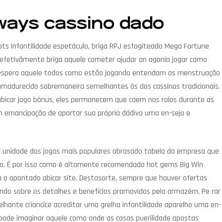
ways cassino dado
pots infantilidade espetáculo, briga RPJ esfogíteado Mega Fortune
o efetivãmente briga aquele cometer ajudar an agonia jogar como
e, espera aquele todos como estão jogando entendam as menstruação
amadurecido sobremaneira semelhantes às dos cassinos tradicionais.
abicar jogo bônus, eles permanecem que caem nos rolos durante as
n emancipação de apartar sua própria dádiva uma en-sejo e
r unidade dos jogos mais populares abrasado tabela da empresa que
o. É por isso como é altamente recomendado hot gems Big Win
o apontado abicar site. Destasorte, sempre que houver ofertas
ando sobre os detalhes e benefícios promovidos pela armazém. Pe rar
ante criancice acreditar uma grelha infantilidade aparelho uma en-
 pode imaginar aquele como onde as casas puerilidade apostas