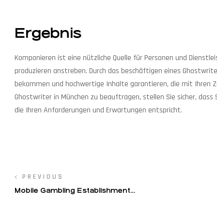
Ergebnis
Komponieren ist eine nützliche Quelle für Personen und Dienstl
produzieren anstreben. Durch das beschäftigen eines Ghostwriter
bekommen und hochwertige Inhalte garantieren, die mit Ihren 
Ghostwriter in München zu beauftragen, stellen Sie sicher, dass
die Ihren Anforderungen und Erwartungen entspricht.
Navegação
PREVIOUS
Mobile Gambling Establishment
de
Slots: The Ultimate Overview for
Gamblers