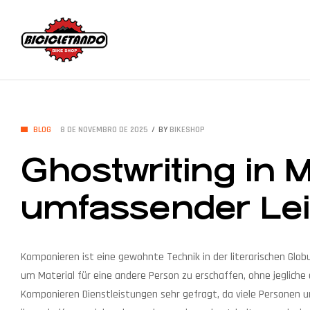
Bicicletando
Bike
CATEGORIES
BLOG
8 DE NOVEMBRO DE 2025
BY
BIKESHOP
Shop
Ghostwriting in 
Seu
umfassender Lei
sonho
sobre
duas
rodas
Komponieren ist eine gewohnte Technik in der literarischen Glob
está
um Material für eine andere Person zu erschaffen, ohne jegliche o
aqui!
Komponieren Dienstleistungen
sehr gefragt, da viele Personen u