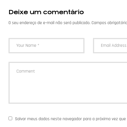
Post
Deixe um comentário
O seu endereço de e-mail não será publicado.
Campos obrigatóri
Salvar meus dados neste navegador para a próxima vez que