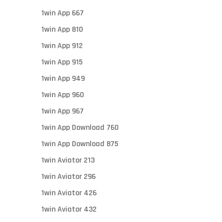
1win App 667
1win App 810
1win App 912
1win App 915
1win App 949
1win App 960
1win App 967
1win App Download 760
1win App Download 875
1win Aviator 213
1win Aviator 296
1win Aviator 426
1win Aviator 432