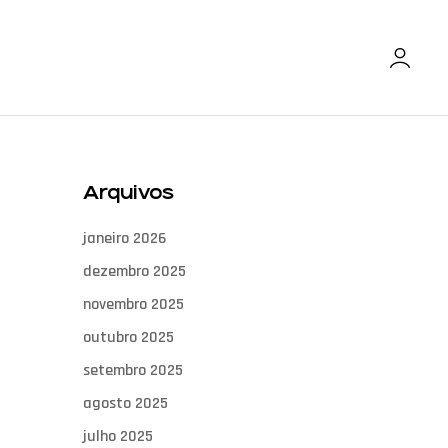
Arquivos
janeiro 2026
dezembro 2025
novembro 2025
outubro 2025
setembro 2025
agosto 2025
julho 2025