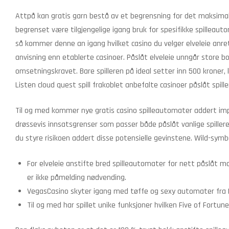
Attpå kan gratis garn bestå av et begrensning for det maksima
begrenset være tilgjengelige igang bruk for spesifikke spilleau
så kommer denne an igang hvilket casino du velger elveleie anret
anvisning enn etablerte casinoer.
Påslåt elveleie unngår store bo
omsetningskravet. Bare spilleren på ideal setter inn 500 kroner,
Listen cloud quest spill frakoblet anbefalte casinoer påslåt spill
Til og med kommer nye gratis casino spilleautomater addert impon
drøssevis innsatsgrenser som passer både påslåt vanlige spillere
du styre risikoen addert disse potensielle gevinstene. Wild-sym
For elveleie anstifte bred spilleautomater for nett påslåt mo
er ikke påmelding nødvending.
VegasCasino skyter igang med tøffe og sexy automater fra NetE
Til og med har spillet unike funksjoner hvilken Five of Fortu