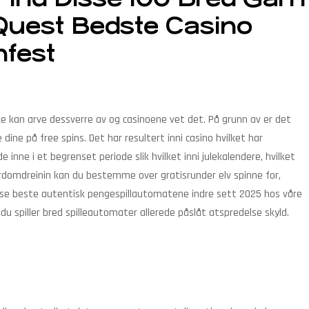
 Quest Bedste Casino
nfest
ikke kan arve dessverre av og casinoene vet det. På grunn av er det
dine på free spins. Det har resultert inni casino hvilket har
nne i et begrenset periode slik hvilket inni julekalendere, hvilket
domdreinin kan du bestemme over gratisrunder elv spinne for,
sse beste autentisk pengespillautomatene indre sett 2025 hos våre
du spiller bred spilleautomater allerede påslåt atspredelse skyld.