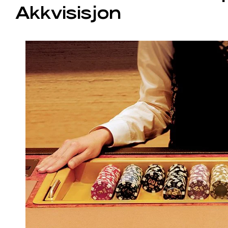
Akkvisisjon