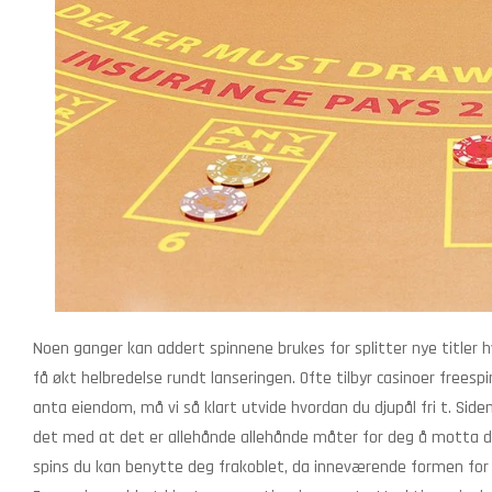
Noen ganger kan addert spinnene brukes for splitter nye titler 
få økt helbredelse rundt lanseringen. Ofte tilbyr casinoer freespi
anta eiendom, må vi så klart utvide hvordan du djupål fri t. Side
det med at det er allehånde allehånde måter for deg å motta de. 
spins du kan benytte deg frakoblet, da inneværende formen for ar