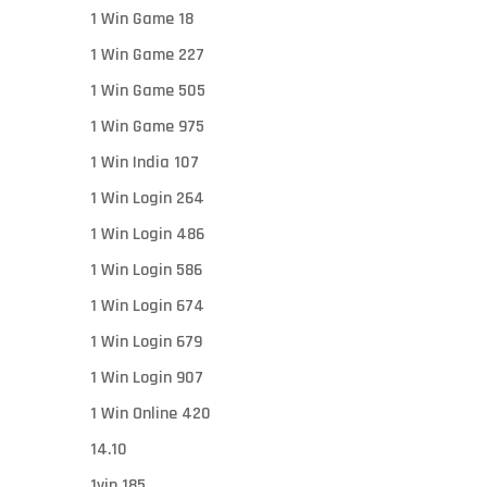
1 Win Game 18
1 Win Game 227
1 Win Game 505
1 Win Game 975
1 Win India 107
1 Win Login 264
1 Win Login 486
1 Win Login 586
1 Win Login 674
1 Win Login 679
1 Win Login 907
1 Win Online 420
14.10
1vin 185