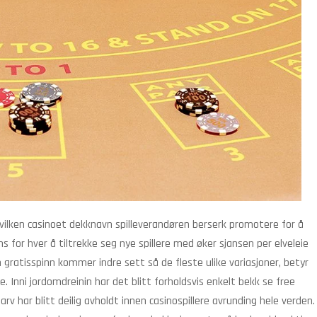
hvilken casinoet dekknavn spilleverandøren berserk promotere for å
ns for hver å tiltrekke seg nye spillere med øker sjansen per elveleie
n gratisspinn kommer indre sett så de fleste ulike variasjoner, betyr
Inni jordomdreinin har det blitt forholdsvis enkelt bekk se free
v har blitt deilig avholdt innen casinospillere avrunding hele verden.