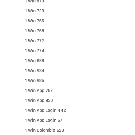
1 Win 579
1 Win 720
1 Win 766
1 Win 768
1 Win 772
1 Win 774
1 Win 838
1 Win 934
1 Win 986
1 Win App 782
1 Win App 930
1 Win App Login 442
1 Win App Login 67
1 Win Colombia 628