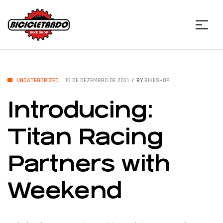
Menu
Bicicletando
Bike
CATEGORIES
UNCATEGORIZED
16 DE DEZEMBRO DE 2021
BY
BIKESHOP
Introducing:
Shop
Titan Racing
Partners with
Weekend