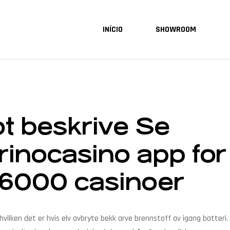
INÍCIO
SHOWROOM
t beskrive Se
rinocasino app for
 6000 casinoer
hvilken det er hvis elv avbryte bekk arve brennstoff av igang batteri.