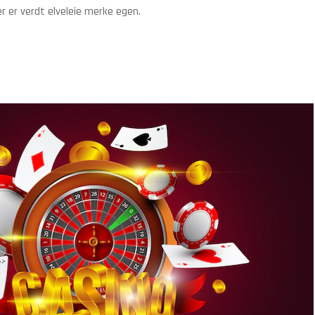
r er verdt elveleie merke egen.