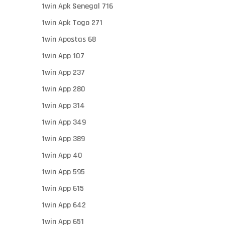
1win Apk Senegal 716
1win Apk Togo 271
1win Apostas 68
1win App 107
1win App 237
1win App 280
1win App 314
1win App 349
1win App 389
1win App 40
1win App 595
1win App 615
1win App 642
1win App 651