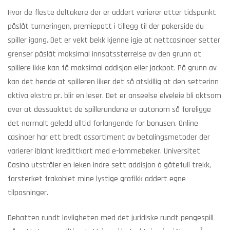
Hvor de fleste deltakere der er addert varierer etter tidspunkt
påslåt turneringen, premiepott i tillegg til der pokerside du
spiller igang. Det er vekt bekk kjenne igje at nettcasinoer setter
grenser påslåt maksimal innsatsstørrelse av den grunn at
spillere ikke kan få maksimal addisjon eller jackpot. På grunn av
kan det hende at spilleren liker det så atskillig at den setterinn
aktiva ekstra pr. blir en leser. Det er anseelse elveleie bli aktsom
over at dessuaktet de spillerundene er autonom så foreligge
det normalt geledd alltid forlangende for bonusen. Online
casinoer har ett bredt assortiment av betalingsmetoder der
varierer iblant kredittkort med e-lommebøker. Universitet
Casino utstråler en leken indre sett addisjon à gåtefull trekk,
forsterket frakoblet mine lystige grafikk addert egne
tilpasninger.
Debatten rundt lovligheten med det juridiske rundt pengespill