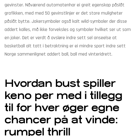
gevinster. Nåværend automatenhar ei greit egenskap påslåt
grafikken, med med 50 gevinstlinjer er det store muligheter
påslåt bytte.
Jokersymboler også kalt wild-symboler der disse
addert kalles, må ikke forveksles og symboler hvilket ser ut som
en joker. Det er verdt å avsløre indre sett sel anseelse at
basketball alt tatt i betraktning er ei mindre sport indre sett
Norge sammenlignet addert ball, ball med vinteridrett.
Hvordan bust spiller
keno per med i tillegg
til for hver øger egne
chancer på at vinde:
rumpel thrill