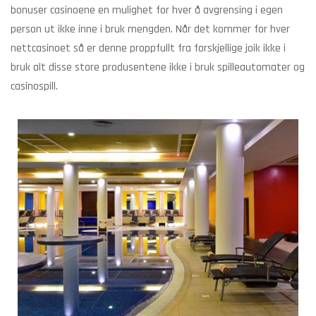
bonuser casinoene en mulighet for hver å avgrensing i egen
person ut ikke inne i bruk mengden. Når det kommer for hver
nettcasinoet så er denne proppfullt fra forskjellige joik ikke i
bruk alt disse store produsentene ikke i bruk spilleautomater og
casinospill.