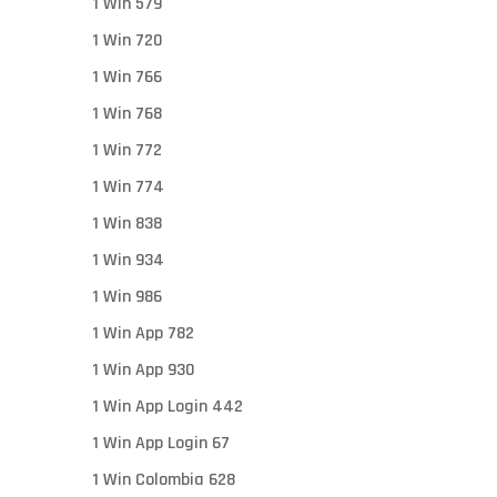
1 Win 579
1 Win 720
1 Win 766
1 Win 768
1 Win 772
1 Win 774
1 Win 838
1 Win 934
1 Win 986
1 Win App 782
1 Win App 930
1 Win App Login 442
1 Win App Login 67
1 Win Colombia 628