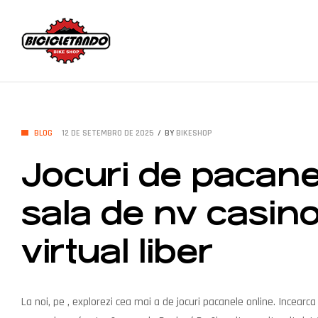
Bicicletando
Bike
CATEGORIES
BLOG
12 DE SETEMBRO DE 2025
BY
BIKESHOP
Shop
Jocuri de pacanel
Seu
sala de nv casino
sonho
sobre
duas
virtual liber
rodas
está
aqui!
La noi, pe , explorezi cea mai a de jocuri pacanele online. Incearc