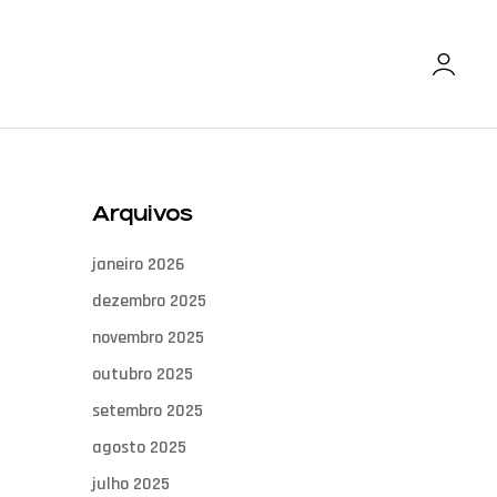
Arquivos
janeiro 2026
dezembro 2025
novembro 2025
outubro 2025
setembro 2025
agosto 2025
julho 2025