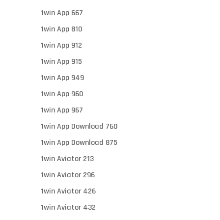
1win App 667
1win App 810
1win App 912
1win App 915
1win App 949
1win App 960
1win App 967
1win App Download 760
1win App Download 875
1win Aviator 213
1win Aviator 296
1win Aviator 426
1win Aviator 432