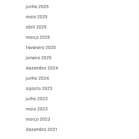
junho 2025
maio 2025
abril 2025
março 2025
fevereiro 2025
janeiro 2025
dezembro 2024
junho 2024
agosto 2023
julho 2023
maio 2023
março 2023
dezembro 2021