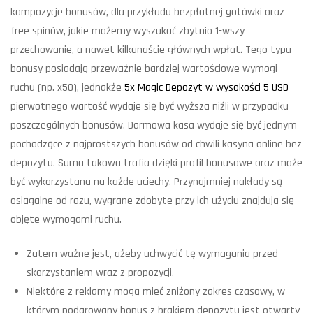
kompozycje bonusów, dla przykładu bezpłatnej gotówki oraz
free spinów, jakie możemy wyszukać zbytnio 1-wszy
przechowanie, a nawet kilkanaście głównych wpłat. Tego typu
bonusy posiadają przeważnie bardziej wartościowe wymogi
ruchu (np. x50), jednakże
5x Magic Depozyt w wysokości 5 USD
pierwotnego wartość wydaje się być wyższa niźli w przypadku
poszczególnych bonusów. Darmowa kasa wydaje się być jednym
pochodzące z najprostszych bonusów od chwili kasyna online bez
depozytu. Suma takowa trafia dzięki profil bonusowe oraz może
być wykorzystana na każde uciechy. Przynajmniej nakłady są
osiągalne od razu, wygrane zdobyte przy ich użyciu znajdują się
objęte wymogami ruchu.
Zatem ważne jest, ażeby uchwycić tę wymagania przed
skorzystaniem wraz z propozycji.
Niektóre z reklamy mogą mieć zniżony zakres czasowy, w
którym podarowany bonus z brakiem depozytu jest otwarty