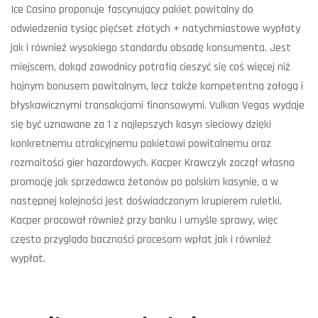
Ice Casino proponuje fascynujący pakiet powitalny do
odwiedzenia tysiąc pięćset złotych + natychmiastowe wypłaty
jak i również wysokiego standardu obsadę konsumenta. Jest
miejscem, dokąd zawodnicy potrafią cieszyć się coś więcej niż
hojnym bonusem powitalnym, lecz także kompetentną załogą i
błyskawicznymi transakcjami finansowymi. Vulkan Vegas wydaje
się być uznawane za 1 z najlepszych kasyn sieciowy dzięki
konkretnemu atrakcyjnemu pakietowi powitalnemu oraz
rozmaitości gier hazardowych. Kacper Krawczyk zaczął własna
promocję jak sprzedawca żetonów po polskim kasynie, a w
następnej kolejności jest doświadczonym krupierem ruletki.
Kacper pracował również przy banku i umyśle sprawy, więc
często przygląda baczności procesom wpłat jak i również
wypłat.