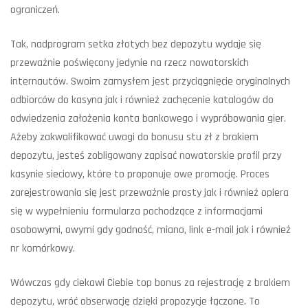
ograniczeń.
Tak, nadprogram setka złotych bez depozytu wydaje się
przeważnie poświęcony jedynie na rzecz nowatorskich
internautów. Swoim zamysłem jest przyciągnięcie oryginalnych
odbiorców do kasyna jak i również zachęcenie katalogów do
odwiedzenia założenia konta bankowego i wypróbowania gier.
Ażeby zakwalifikować uwagi do bonusu stu zł z brakiem
depozytu, jesteś zobligowany zapisać nowatorskie profil przy
kasynie sieciowy, które to proponuje owe promocję. Proces
zarejestrowania się jest przeważnie prosty jak i również opiera
się w wypełnieniu formularza pochodzące z informacjami
osobowymi, owymi gdy godność, miano, link e-mail jak i również
nr komórkowy.
Wówczas gdy ciekawi Ciebie top bonus za rejestrację z brakiem
depozytu, wróć obserwację dzięki propozycje łączone. To