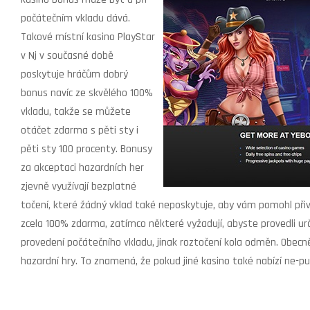
počátečním vkladu dává.
Takové místní kasino PlayStar
v Nj v současné době
poskytuje hráčům dobrý
bonus navíc ze skvělého 100%
vkladu, takže se můžete
otáčet zdarma s pěti sty i
pěti sty 100 procenty. Bonusy
za akceptaci hazardních her
zjevně využívají bezplatné
točení, které žádný vklad také neposkytuje, aby vám pomohl přivé
zcela 100% zdarma, zatímco některé vyžadují, abyste provedli urči
provedení počátečního vkladu, jinak roztočení kola odměn. Obecně
hazardní hry. To znamená, že pokud jiné kasino také nabízí ne-p