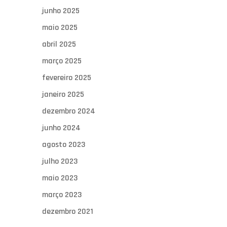
junho 2025
maio 2025
abril 2025
março 2025
fevereiro 2025
janeiro 2025
dezembro 2024
junho 2024
agosto 2023
julho 2023
maio 2023
março 2023
dezembro 2021