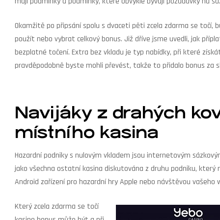
mají podmínky a podmínky, které obvykle bývají požadavky na sá
Okamžitě po připsání spolu s dvaceti pěti zcela zdarma se toč
použít nebo vybrat celkový bonus. Již dříve jsme uvedli, jak přípl
bezplatné točení. Extra bez vkladu je typ nabídky, při které zís
pravděpodobně byste mohli převést, takže to přidalo bonus za sk
Navijáky z drahých kov
místního kasina
Hazardní podniky s nulovým vkladem jsou internetovým sázkovým
jako všechna ostatní kasina diskutována z druhu podniku, který
Android zařízení pro hazardní hry Apple nebo návštěvou vašeho w
Který zcela zdarma se točí
kasino bonus může být a při