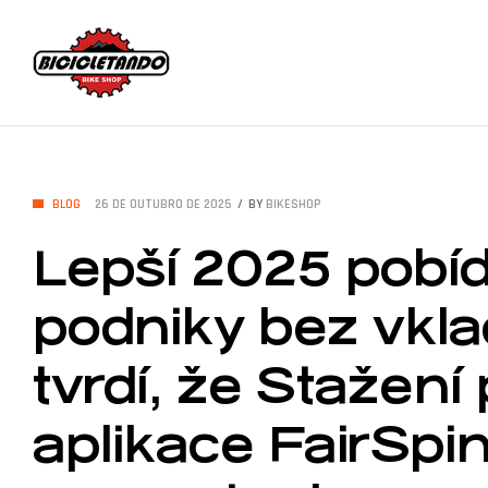
Bicicletando
Bike
CATEGORIES
BLOG
26 DE OUTUBRO DE 2025
BY
BIKESHOP
Shop
Lepší 2025 pobí
Seu
podniky bez vkla
sonho
sobre
duas
tvrdí, že Stažení
rodas
está
aplikace FairSpi
aqui!