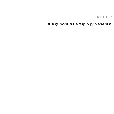
NEXT
400% bonus FairSpin přihlášení ke
stažení apk v místním kasinu:
Nejlepší kasina se 400%
bonusem v roce 2025