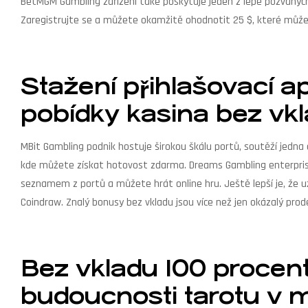
BetMGM Gambling zařízení také poskytuje jeden z lépe pozvanýc
Zaregistrujte se a můžete okamžitě ohodnotit 25 $, které může
Stažení přihlašovací ap
pobídky kasina bez vk
MBit Gambling podnik hostuje širokou škálu portů, soutěží jedna
kde můžete získat hotovost zdarma. Dreams Gambling enterpris
seznamem z portů a můžete hrát online hru. Ještě lepší je, že už
Coindraw. Znalý bonusy bez vkladu jsou více než jen okázalý prodej
Bez vkladu 100 procen
budoucnosti tarotu v 