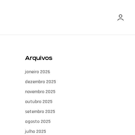
Arquivos
janeiro 2026
dezembro 2025
novembro 2025
outubro 2025
setembro 2025
agosto 2025
julho 2025