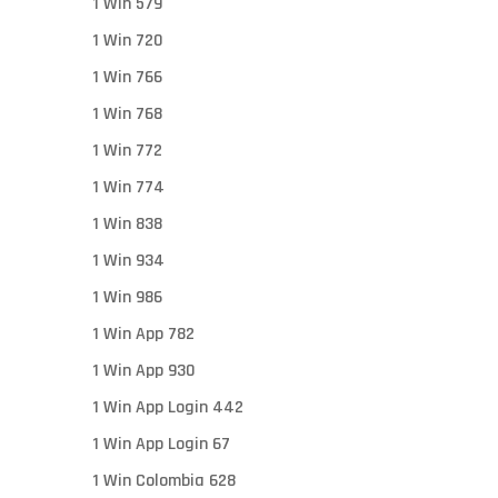
1 Win 579
1 Win 720
1 Win 766
1 Win 768
1 Win 772
1 Win 774
1 Win 838
1 Win 934
1 Win 986
1 Win App 782
1 Win App 930
1 Win App Login 442
1 Win App Login 67
1 Win Colombia 628