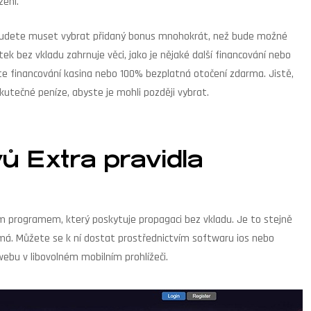
zení.
í, budete muset vybrat přidaný bonus mnohokrát, než bude možné
atek bez vkladu zahrnuje věci, jako je nějaké další financování nebo
káte financování kasina nebo 100% bezplatná otočení zdarma. Jistě,
utečné peníze, abyste je mohli později vybrat.
ů Extra pravidla
 programem, který poskytuje propagaci bez vkladu. Je to stejně
 má. Můžete se k ní dostat prostřednictvím softwaru ios nebo
ebu v libovolném mobilním prohlížeči.