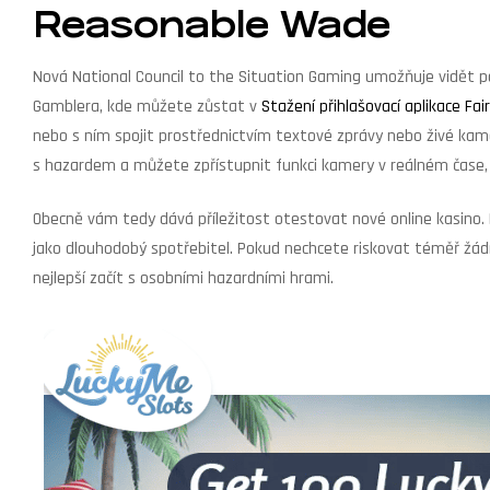
Reasonable Wade
Nová National Council to the Situation Gaming umožňuje vidět 
Gamblera, kde můžete zůstat v
Stažení přihlašovací aplikace Fai
nebo s ním spojit prostřednictvím textové zprávy nebo živé kam
s hazardem a můžete zpřístupnit funkci kamery v reálném čase, 
Obecně vám tedy dává příležitost otestovat nové online kasino.
jako dlouhodobý spotřebitel. Pokud nechcete riskovat téměř žád
nejlepší začít s osobními hazardními hrami.