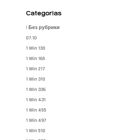
Categorias
! Без рубрики
07.10
1 Win 130
1 Win 165
1 Win 217
1 Win 310
1 Win 336
1 Win 431
1 Win 455
1 Win 497
1 Win 510