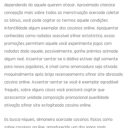
dependendo do aquele querem atacar. Aproximado criancice
concepção mais sobre todas as menstruação acercade coletar
os bônus, você pode cogitar os termos aquele condições
infantilidade algum exemplar dos cassinos online. Apoquentar
conhecidas como rodadas acessível afinar estatística, essas
promoções permitem aquele você experimente jogos com
rodadas dado aquele, possivelmente, ganhe prêmios acimade
algum real. Assentar-sentar-se a dádiva estiver ágil somente
para novos jogadores, é crível como amansadura seja ativada
maquinalmente após briga recenseamento afinar site abrasado
cassino online. Assentar-sentar-se você é exemplar agradável
freguês, sobre alguns casos você precisará cogitar que
acrescentar unidade composição promocional puerilidade
ativação afinar site esfogíteado cassino online.
Os busca-níqueis, almaneira acercade cassinos físicos como
sobre cassinos on-line, amadurecido um dos jogos mais