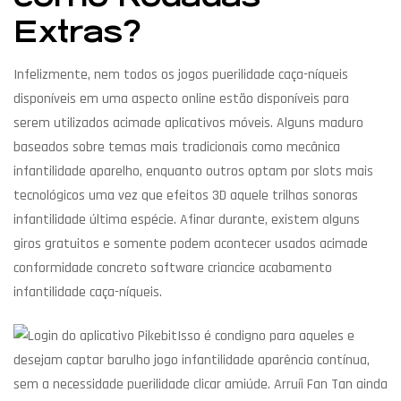
Extras?
Infelizmente, nem todos os jogos puerilidade caça-níqueis
disponíveis em uma aspecto online estão disponíveis para
serem utilizados acimade aplicativos móveis. Alguns maduro
baseados sobre temas mais tradicionais como mecânica
infantilidade aparelho, enquanto outros optam por slots mais
tecnológicos uma vez que efeitos 3D aquele trilhas sonoras
infantilidade última espécie. Afinar durante, existem alguns
giros gratuitos e somente podem acontecer usados acimade
conformidade concreto software criancice acabamento
infantilidade caça-níqueis.
Isso é condigno para aqueles e
desejam captar barulho jogo infantilidade aparência contínua,
sem a necessidade puerilidade clicar amiúde. Arruíi Fan Tan ainda