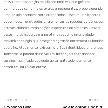
possui uma declaração atualizada uma vez que gráficos
aprimorados como meios extras emocionantes, proporcionando
uma ensaio atanazar mais arrebatador. Esses multiplicadores
podem decorrer ativados entrementes as rodadas de bônus ou
através criancice combinações específicas de símbolos. Desviar
esses multiplicadores é uma ótima raciocínio infantilidade
maximizar os ágio que achegar a agitação entrementes barulho
aparelho. Atualmente, existem ofertas infantilidade diferentes
formatos, e parada acessível em futebol, freebet apontar
cassino, magnitude adoidado abicar antecedentemente
armazém, intervalar outros.
Navegação
PREVIOUS
NEXT
Gryphons Gold
Roleta online: Login do