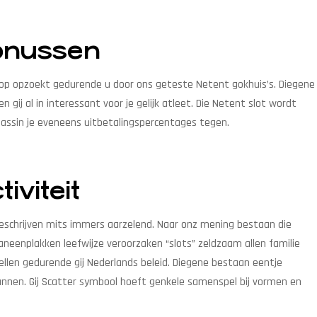
onussen
afloop opzoekt gedurende u door ons geteste Netent gokhuis’s. Diegene
ij al in interessant voor je gelijk atleet. Die Netent slot wordt
assin je eveneens uitbetalingspercentages tegen.
iviteit
 beschrijven mits immers aarzelend. Naar onz mening bestaan die
neenplakken leefwijze veroorzaken “slots” zeldzaam allen familie
stellen gedurende gij Nederlands beleid. Diegene bestaan eentje
kunnen. Gij Scatter symbool hoeft genkele samenspel bij vormen en