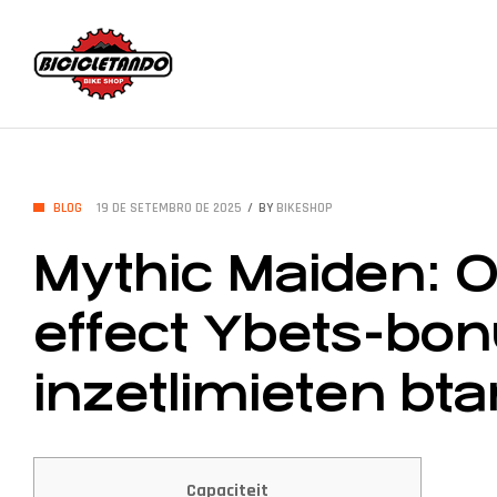
Bicicletando
Bike
CATEGORIES
BLOG
19 DE SETEMBRO DE 2025
BY
BIKESHOP
Shop
Mythic Maiden: O
Seu
effect Ybets-bo
sonho
sobre
duas
inzetlimieten b
rodas
está
aqui!
Capaciteit