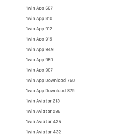
1win App 667
1win App 810
1win App 912
1win App 915
1win App 949
1win App 960
1win App 967
1win App Download 760
1win App Download 875
1win Aviator 213
1win Aviator 296
1win Aviator 426
1win Aviator 432