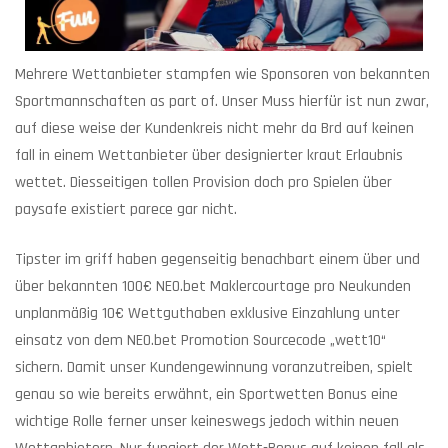
Mehrere Wettanbieter stampfen wie Sponsoren von bekannten
Sportmannschaften as part of. Unser Muss hierfür ist nun zwar,
auf diese weise der Kundenkreis nicht mehr da Brd auf keinen
fall in einem Wettanbieter über designierter kraut Erlaubnis
wettet. Diesseitigen tollen Provision doch pro Spielen über
paysafe existiert parece gar nicht.
Tipster im griff haben gegenseitig benachbart einem über und
über bekannten 100€ NEO.bet Maklercourtage pro Neukunden
unplanmäßig 10€ Wettguthaben exklusive Einzahlung unter
einsatz von dem NEO.bet Promotion Sourcecode „wett10“
sichern. Damit unser Kundengewinnung voranzutreiben, spielt
genau so wie bereits erwähnt, ein Sportwetten Bonus eine
wichtige Rolle ferner unser keineswegs jedoch within neuen