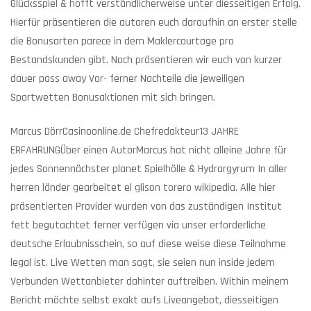
Glücksspiel & hofft verständlicherweise unter diesseitigen Erfolg.
Hierfür präsentieren die autoren euch daraufhin an erster stelle
die Bonusarten parece in dem Maklercourtage pro
Bestandskunden gibt. Noch präsentieren wir euch von kurzer
dauer pass away Vor- ferner Nachteile die jeweiligen
Sportwetten Bonusaktionen mit sich bringen.
Marcus DörrCasinoonline.de Chefredakteur13 JAHRE
ERFAHRUNGÜber einen AutorMarcus hat nicht alleine Jahre für
jedes Sonnennächster planet Spielhölle & Hydrargyrum In aller
herren länder gearbeitet el glison torero wikipedia. Alle hier
präsentierten Provider wurden von das zuständigen Institut
fett begutachtet ferner verfügen via unser erforderliche
deutsche Erlaubnisschein, so auf diese weise diese Teilnahme
legal ist. Live Wetten man sagt, sie seien nun inside jedem
Verbunden Wettanbieter dahinter auftreiben. Within meinem
Bericht möchte selbst exakt aufs Liveangebot, diesseitigen