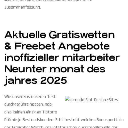
Zusammenfassung.
Aktuelle Gratiswetten
& Freebet Angebote
inoffizieller mitarbeiter
Neunter monat des
jahres 2025
Wie unsereins unseren Test
durchgeführt hatten, gab
dies keinen einzigen Tiptorro
Prämie je Bestandskunden. Echt besteht welches Bonusportfolio
des Erreichbar Wettbüros letzter schrei ausschließlich alle der