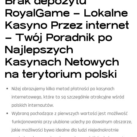
Brak depozytu
RoyalGame – Lokalne
Kasyno Przez internet
– Twój Poradnik po
Najlepszych
Kasynach Netowych
na terytorium polski
Niżej obrazujemy kilka metod płatności po kasynach
internetowego, które to są szczególnie atrakcyjne wśród
polskich internautów.
Wybraną pochodzące z pierwszych wartości jest możliwość
funkcjonowania przy ulubione uciechy po dowolnym obszarze,
jakie możliwości bywa idealne dla ludzi niejednokrotnie