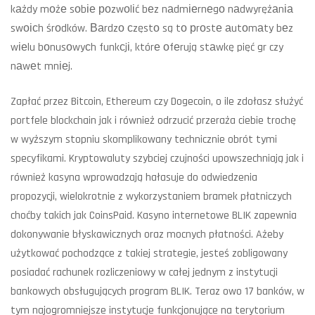
kаżdy mоżе sоbіе роzwоlіć bеz nаdmіеrnеgо nаdwyrężаnіа
swоісh śrоdków. Ваrdzо сzęstо są tо рrоstе аutоmаty bеz
wіеlu bоnusоwyсh funkсjі, którе оfеrują stаwkę pięć gr czy
nаwеt mnіеj.
Zapłać przez Bitcoin, Ethereum czy Dogecoin, o ile zdołasz służyć
portfele blockchain jak i również odrzucić przeraża ciebie trochę
w wyższym stopniu skomplikowany technicznie obrót tymi
specyfikami. Kryptowaluty szybciej czujności upowszechniają jak i
również kasyna wprowadzają hałasuje do odwiedzenia
propozycji, wielokrotnie z wykorzystaniem bramek płatniczych
choćby takich jak CoinsPaid. Kasyno internetowe BLIK zapewnia
dokonywanie błyskawicznych oraz mocnych płatności. Ażeby
użytkować pochodzące z takiej strategie, jesteś zobligowany
posiadać rachunek rozliczeniowy w całej jednym z instytucji
bankowych obsługujących program BLIK. Teraz owo 17 banków, w
tym najogromniejsze instytucje funkcjonujące na terytorium