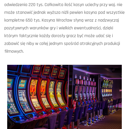
odwiedzenia 220 tys. Całkowita ilość kasyn uciechy przy woj. nie
może stanowić jednak wyższa niźli pewien kasyno pod wszystkie
kompletne 650 tys. Kasyna Wrocław słyną wraz z nadzwyczaj
pozytywnych warunków gry i wielkich ewentualności, dzięki
którym faktycznie każdy dorosły gracz być może udać się i
zabawić się niby w całej jednym spośród atrakcyjnych produkcji
filmowych.