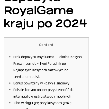
RoyalGame
kraju po 2024
Content
Brak depozytu RoyalGame – Lokalne Kasyno
Przez internet – Twój Poradnik po
Najlepszych Kasynach Netowych na
terytorium polski
Bonus powitalny w kasynie sieciowy
Polskie kasyno online: przystępność dla
internautów ustrojstwach mobilnych
Albo w ciągu grę przy kasynach grożą