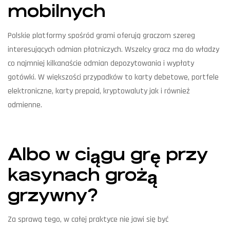
mobilnych
Polskie platformy spośród grami oferują graczom szereg
interesujących odmian płatniczych. Wszelcy gracz ma do władzy
co najmniej kilkanaście odmian depozytowania i wypłaty
gotówki. W większości przypadków to karty debetowe, portfele
elektroniczne, karty prepaid, kryptowaluty jak i również
odmienne.
Albo w ciągu grę przy
kasynach grożą
grzywny?
Za sprawą tego, w całej praktyce nie jawi się być