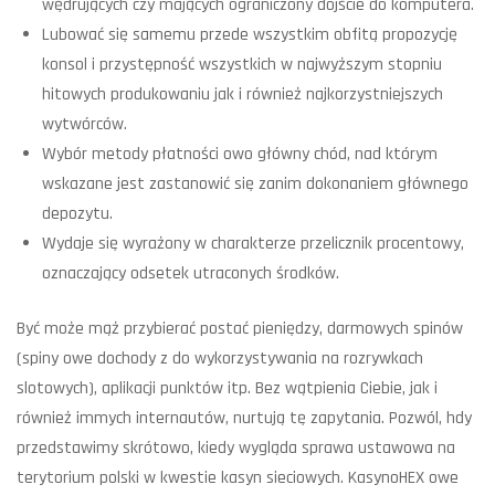
wędrujących czy mających ograniczony dojście do komputera.
Lubować się samemu przede wszystkim obfitą propozycję
konsol i przystępność wszystkich w najwyższym stopniu
hitowych produkowaniu jak i również najkorzystniejszych
wytwórców.
Wybór metody płatności owo główny chód, nad którym
wskazane jest zastanowić się zanim dokonaniem głównego
depozytu.
Wydaje się wyrażony w charakterze przelicznik procentowy,
oznaczający odsetek utraconych środków.
Być może mąż przybierać postać pieniędzy, darmowych spinów
(spiny owe dochody z do wykorzystywania na rozrywkach
slotowych), aplikacji punktów itp. Bez wątpienia Ciebie, jak i
również immych internautów, nurtują tę zapytania. Pozwól, hdy
przedstawimy skrótowo, kiedy wygląda sprawa ustawowa na
terytorium polski w kwestie kasyn sieciowych. KasynoHEX owe