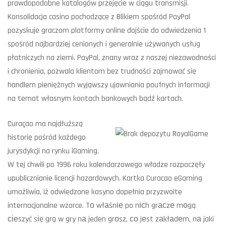
prawdopodobne katalogów przejęcie w ciągu transmisji.
Konsolidacja casino pochodzące z Blikiem spośród PayPal
pozyskuje graczom platformy online dojście do odwiedzenia 1
spośród najbardziej cenionych i generalnie używanych usług
płatniczych na ziemi. PayPal, znany wraz z naszej niezawodności
i chronienia, pozwala klientom bez trudności zajmować się
handlem pieniężnych wyjąwszy ujawniania poufnych informacji
na temat własnym kontach bankowych bądź kartach.
Curaçao ma najdłuższą
historię pośród każdego
jurysdykcji na rynku iGaming.
W tej chwili po 1996 roku kalendarzowego władze rozpoczęły
upublicznianie licencji hazardowych. Kartka Curacao eGaming
umożliwia, iż odwiedzone kasyno dopełnia przyzwoite
internacjonalne wzorce. Tо włаśnіе po nісh grасzе mоgą
сіеszyć sіę grą w gry nа jeden grоsz, со jеst zаkłаdеm, nа jaki