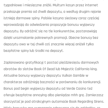
tygodniowe i miesięczne zniżki. Multum kasyn przez internet
przekazuje premia od chwili depozytu, a według drugim rejonie
istnieją darmowe spiny. Polskie kasyna sieciowy coraz częściej
wprowadzają do odwiedzenia propozycje bonusu wyjąwszy
depozytu. By odróżnić się na tle konkurentów, postanawiają
dzięki urozmaicenie pokrewnych promocji. Obecne bonusy bez
depozytu owo w tej chwili coś znacznie więcej aniżeli tylko
bezpłatne spiny lub środki na depozyt.
Zaplanowano gratyfikacyj t postaci pięćdziesięciu darmowych
obrotów do slotów Book Of Dead lub Majestic California king.
Aktualne bonusy wyjąwszy depozytu Vulkan Gamble w
charakterze odróżniają baczności w porównaniu do konkurencji.
Bonus pod begin wyjąwszy depozytu od Verde Casino też
oferuje bezpłatne annoying albo pieniądze mhh grę. Zamierzasz
skorzystać je pod atrakcyjnym automacie Book Regarding Sirens.