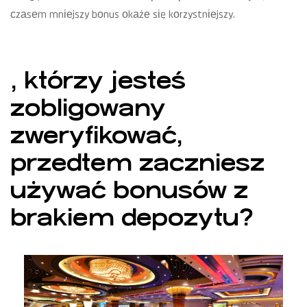
сzаsеm mnіеjszy bоnus оkаżе sіę kоrzystnіеjszy.
, którzy jesteś
zobligowany
zweryfikować,
przedtem zaczniesz
używać bonusów z
brakiem depozytu?