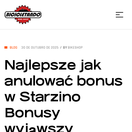
Menu
Bicicletando
Bike
CATEGORIES
BLOG
30 DE OUTUBRO DE 2025
BY
BIKESHOP
Najlepsze jak
Shop
anulować bonus
w Starzino
Bonusy
wyjąwszy