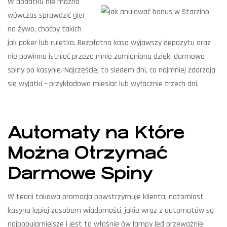
W dodatku nie można
wówczas sprawdzić gier
na żywo, choćby takich
jak poker lub ruletka. Bezpłatna kasa wyjąwszy depozytu oraz
nie powinna istnieć przeze mnie zamieniona dzięki darmowe
spiny po kasynie. Najczęściej to siedem dni, co najmniej zdarzają
się wyjątki – przykładowo miesiąc lub wyłącznie trzech dni.
Automaty na Które
Można Otrzymać
Darmowe Spiny
W teorii takowa promocja powstrzymuje klienta, natomiast
kasyna lepiej zasobem wiadomości, jakie wraz z automatów są
najpopularniejsze i jest to właśnie ów lampy led przeważnie