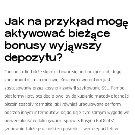
Jak na przykład mogę
aktywować bieżące
bonusy wyjąwszy
depozytu?
Fani potrafią także skontaktować się pochodzące z obsługą
konsumenta trasą mailową. Kolejnym gwarantem jest
zastosowanie przez kasyno inżynierii szyfrowania SSL. Pomoc
platformy HotSlots dba o owo, by do kupienia metody płatności
bitcoin zostały rozmaite jak i również uregulowane perform
potrzeb innych internautów, dając. Daje tym samym wygodę we
uniwersalność w dokonywaniu sprawie. Kasyno HotSlots”
„zapewnia także płatności za pośrednictwem e-portfeli, w