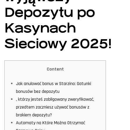
Depozytu po
Kasynach
Sieciowy 2025!
Content
Jak anulować bonus w Starzino: Gatunki
bonusów bez depozytu
, którzy jesteś zobligowany zweryfikować,
przedtem zaczniesz używać bonusów z
brakiem depozytu?
Automaty na Które Można Otrzymać