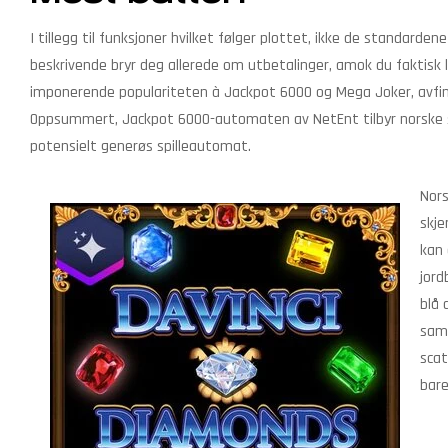
I tillegg til funksjoner hvilket følger plottet, ikke de standarden
beskrivende bryr deg allerede om utbetalinger, amok du faktisk li
imponerende populariteten à Jackpot 6000 og Mega Joker, avfin
Oppsummert, Jackpot 6000-automaten av NetEnt tilbyr norske spille
potensielt generøs spilleautomat.
Nors
skje
kan 
jord
blå 
samm
scat
bare