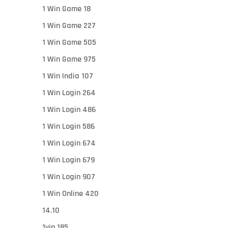
1 Win Game 18
1 Win Game 227
1 Win Game 505
1 Win Game 975
1 Win India 107
1 Win Login 264
1 Win Login 486
1 Win Login 586
1 Win Login 674
1 Win Login 679
1 Win Login 907
1 Win Online 420
14.10
1vin 185