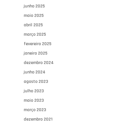
junho 2025
maio 2025
abril 2025
março 2025
fevereiro 2025
janeiro 2025
dezembro 2024
junho 2024
agosto 2023
julho 2023
maio 2023
março 2023
dezembro 2021