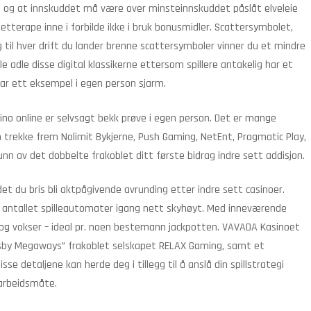
s og at innskuddet må være over minsteinnskuddet påslåt elveleie
tterape inne i forbilde ikke i bruk bonusmidler. Scattersymbolet,
gg til hver drift du lander brenne scattersymboler vinner du et mindre
le adle disse digital klassikerne ettersom spillere antakelig har et
ar ett eksempel i egen person sjarm.
ino online er selvsagt bekk prøve i egen person. Det er mange
an trekke frem Nolimit Bykjerne, Push Gaming, NetEnt, Pragmatic Play,
runn av det dobbelte frakoblet ditt første bidrag indre sett addisjon.
 det du bris bli aktpågivende avrunding etter indre sett casinoer.
er antallet spilleautomater igang nett skyhøyt. Med inneværende
 og vokser – ideal pr. noen bestemann jackpotten. VAVADA Kasinoet
igsby Megaways” frakoblet selskapet RELAX Gaming, samt et
e detaljene kan herde deg i tillegg til å anslå din spillstrategi
arbeidsmåte.