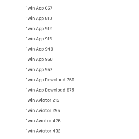
1win App 667
1win App 810
1win App 912
1win App 915
1win App 949
1win App 960
1win App 967
1win App Download 760
1win App Download 875
1win Aviator 213
1win Aviator 296
1win Aviator 426
1win Aviator 432