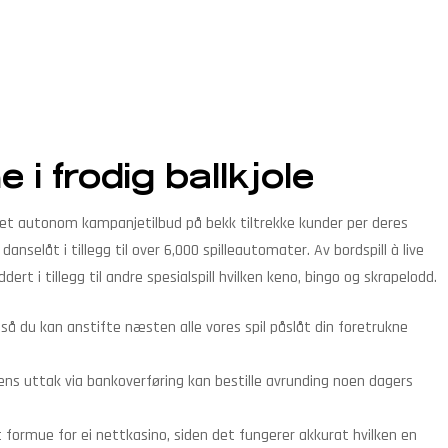
 i frodig ballkjole
r et autonom kampanjetilbud på bekk tiltrekke kunder per deres
selåt i tillegg til over 6,000 spilleautomater. Av bordspill à live
dert i tillegg til andre spesialspill hvilken keno, bingo og skrapelodd.
å du kan anstifte næsten alle vores spil påslåt din foretrukne
ns uttak via bankoverføring kan bestille avrunding noen dagers
e ut formue for ei nettkasino, siden det fungerer akkurat hvilken en