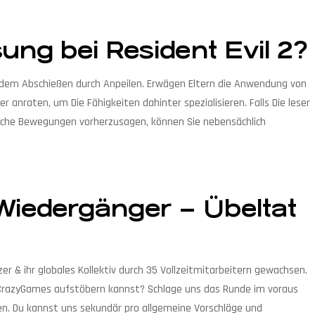
sung bei Resident Evil 2?
ei dem Abschießen durch Anpeilen. Erwägen Eltern die Anwendung von
 anraten, um Die Fähigkeiten dahinter spezialisieren. Falls Die leser
liche Bewegungen vorherzusagen, können Sie nebensächlich
Wiedergänger – Übeltat
r & ihr globales Kollektiv durch 35 Vollzeitmitarbeitern gewachsen.
uf CrazyGames aufstöbern kannst? Schlage uns das Runde im voraus
gen. Du kannst uns sekundär pro allgemeine Vorschläge und