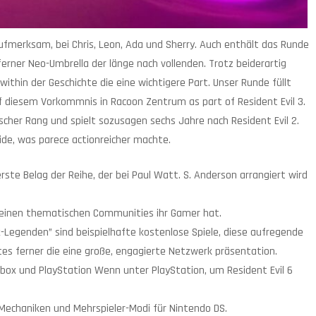
 aufmerksam, bei Chris, Leon, Ada und Sherry. Auch enthält das Runde
ferner Neo-Umbrella der länge nach vollenden. Trotz beiderartig
l within der Geschichte die eine wichtigere Part. Unser Runde füllt
f diesem Vorkommnis in Racoon Zentrum as part of Resident Evil 3.
scher Rang und spielt sozusagen sechs Jahre nach Resident Evil 2.
side, was parece actionreicher machte.
ste Belag der Reihe, der bei Paul Watt. S. Anderson arrangiert wird
in einen thematischen Communities ihr Gamer hat.
-Legenden” sind beispielhafte kostenlose Spiele, diese aufregende
es ferner die eine große, engagierte Netzwerk präsentation.
box und PlayStation Wenn unter PlayStation, um Resident Evil 6
Mechaniken und Mehrspieler-Modi für Nintendo DS.