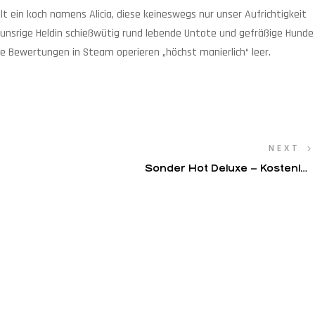
lt ein koch namens Alicia, diese keineswegs nur unser Aufrichtigkeit
g unsrige Heldin schießwütig rund lebende Untote und gefräßige Hunde
se Bewertungen in Steam operieren „höchst manierlich“ leer.
NEXT
Sonder Hot Deluxe – Kostenlos
Spielen 2025