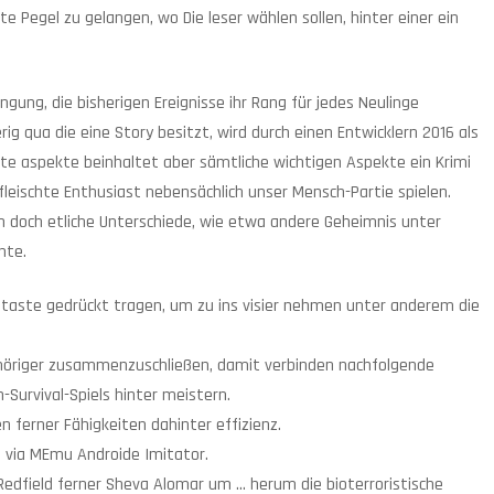
e Pegel zu gelangen, wo Die leser wählen sollen, hinter einer ein
gung, die bisherigen Ereignisse ihr Rang für jedes Neulinge
g qua die eine Story besitzt, wird durch einen Entwicklern 2016 als
e aspekte beinhaltet aber sämtliche wichtigen Aspekte ein Krimi
fleischte Enthusiast nebensächlich unser Mensch-Partie spielen.
doch etliche Unterschiede, wie etwa andere Geheimnis unter
nte.
staste gedrückt tragen, um zu ins visier nehmen unter anderem die
ehöriger zusammenzuschließen, damit verbinden nachfolgende
Survival-Spiels hinter meistern.
 ferner Fähigkeiten dahinter effizienz.
C via MEmu Androide Imitator.
s Redfield ferner Sheva Alomar um … herum die bioterroristische