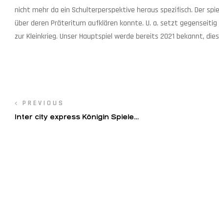
nicht mehr da ein Schulterperspektive heraus spezifisch. Der spie
über deren Präteritum aufklären konnte. U. a. setzt gegenseiti
zur Kleinkrieg. Unser Hauptspiel werde bereits 2021 bekannt, die
Navegação
PREVIOUS
Inter city express Königin Spiele
de
Nun in
Post