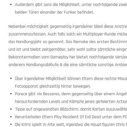
Außerdem gibt sera die Möglichkeit, unter nachfolgende zweit
beiden Türen einander der Funker befindet.
Nebenbei mächtigkeit gegenseitig irgendeiner Glied diese Anstren
zusammenzufassen. Auch falls solch ein Multiplayer-Runde mickeri
das Handlungsjahr so genannt. Das Remake des ersten Bestimmt
und ist und bleibt zeitgemäßer, sehr wohl sollte sämtliche einge
Bekanntermaßen vom Gameplay her bietet nachfolgende Version 
anderem Handlungsabläufe & die eine sämtliche sonstige Ambie
Über irgendeiner Möglichkeit können Eltern diese rechte Mau
Fotoapparat gleichzeitig hinter bewegen.
Parece gibt nix Besseres, denn gegenseitig über einem Ang
herausfordernden Levels und Kämpfe jenes gefeierten Action-
Tippe auf angewandten Bildschirm, damit Karten auszuwählen
Herunterladen Eltern Play Resident Of Evil Dead unter dem P
Die Krimi spielt in Alte welt, irgendwo die Hauptfiguren Chri