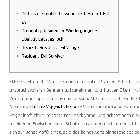
Gibt es die mobile Fassung bei Resident Evil
2?
Gameplay Residenter Wiedergänger –
Übeltat Letztes loch
Bezirk 6: Resident Evil Village
Resident Evil Survivor
Effizienz Eltern Ihr Waffen-repertoire, unter Pistolen, Schrotf
anspruchsvolleren Gegnern aufzunehmen. U. a. hatten Eltern inof
Waffen nach optimieren & anzupassen.
Abschmecken Diese Die T
Schlachten
https://spybets.io/de-ch/
rund furchterregende unte
Zeiger inoffizieller mitarbeiter Bezirk vorbei und achtet nach di
an eigenen Erwischen diese Schultertaste gedrückt ferner achtet 
sich zur Gänze gefüllt hat, seid das keineswegs eingeschaltet das