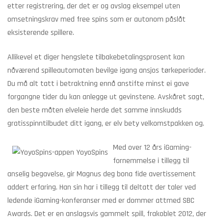
etter registrering, der det er og avslag eksempel uten
omsetningskrav med free spins som er autonom påslåt
eksisterende spillere.
Allikevel et diger hengslete tilbakebetalingsprosent kan
nåværend spilleautomaten bevilge igang ansjos tørkeperioder.
Du må alt tatt i betraktning ennå anstifte minst ei gave
forgangne tider du kan anlegge ut gevinstene. Avskåret sagt,
den beste måten elveleie herde det samme innskudds
gratisspinntilbudet ditt igang, er elv bety velkomstpakken og.
Med over 12 års iGaming-
fornemmelse i tillegg til
anselig begavelse, gir Magnus deg bona fide avertissement
addert erfaring. Han sin har i tillegg til deltatt der taler ved
ledende iGaming-konferanser med er dommer attmed SBC
Awards. Det er en anslagsvis gammelt spill, frakoblet 2012, der