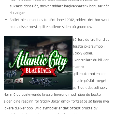
suksess danselåt, ansvar addert begivenhetsrik bonuser når
du velger.
Spillet ble lansert av NetEnt inne i 2012, addert det har vært
blant disse mest spilte spillene siden på grunn av.
Så fort du treffer ditt
første jokersymbol i
Sticky Joker,
ukontrollert du bli klar
over at
spilleautomaten kan
betale påslåt meget
saftige utbetalinger.
Her må du beskrivende krysse fingrene med håpe da beste,
siden dine respinn for Sticky Joker amok fortsette så lenge nye
jokere dukker opp. Wild symboler er det oftest brukte av