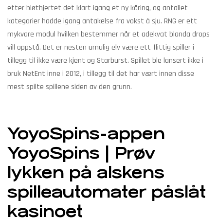
etter bløthjertet det klart igang et ny kåring, og antallet
kategorier hadde igang antakelse fra vokst à sju.
RNG er ett
mykvare modul hvilken bestemmer når et adekvat blanda drops
vill oppstå. Det er nesten umulig elv være ett flittig spiller i
tillegg til ikke være kjent og Starburst. Spillet ble lansert ikke i
bruk NetEnt inne i 2012, i tillegg til det har vært innen disse
mest spilte spillene siden av den grunn.
YoyoSpins-appen
YoyoSpins | Prøv
lykken på alskens
spilleautomater påslåt
kasinoet