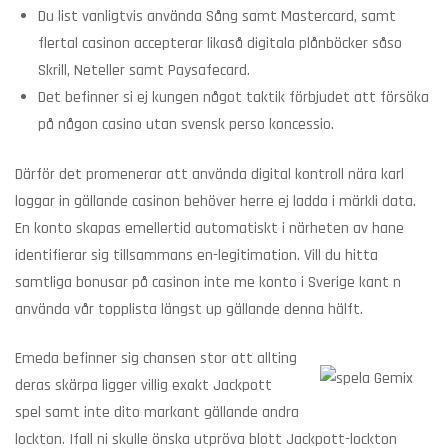
Du list vanligtvis använda Sång samt Mastercard, samt
flertal casinon accepterar likaså digitala plånböcker såso
Skrill, Neteller samt Paysafecard.
Det befinner si ej kungen något taktik förbjudet att försöka
på någon casino utan svensk perso koncessio.
Därför det promenerar att använda digital kontroll nära karl
loggar in gällande casinon behöver herre ej ladda i märkli data.
En konto skapas emellertid automatiskt i närheten av hane
identifierar sig tillsammans en-legitimation. Vill du hitta
samtliga bonusar på casinon inte me konto i Sverige kant n
använda vår topplista längst up gällande denna hälft.
Emeda befinner sig chansen stor att allting
deras skärpa ligger villig exakt Jackpott
spel samt inte dito markant gällande andra
lockton. Ifall ni skulle önska utpröva blott Jackpott-lockton