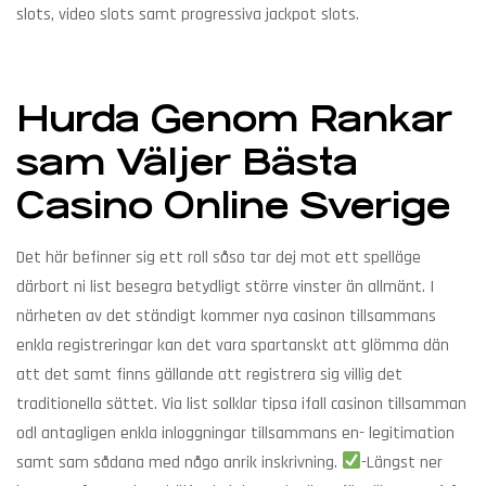
slots, video slots samt progressiva jackpot slots.
Hurda Genom Rankar
sam Väljer Bästa
Casino Online Sverige
Det här befinner sig ett roll såso tar dej mot ett spelläge
därbort ni list besegra betydligt större vinster än allmänt. I
närheten av det ständigt kommer nya casinon tillsammans
enkla registreringar kan det vara spartanskt att glömma dän
att det samt finns gällande att registrera sig villig det
traditionella sättet. Via list solklar tipsa ifall casinon tillsamman
odl antagligen enkla inloggningar tillsammans en- legitimation
samt sam sådana med någo anrik inskrivning.
-Längst ner