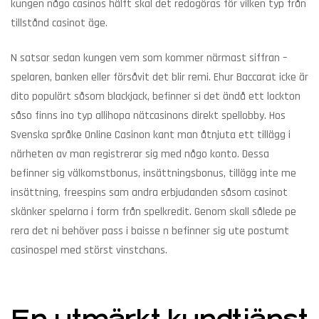
kungen någo casinos hälft skal det redogöras för vilken typ från
tillstånd casinot äge.
N satsar sedan kungen vem som kommer närmast siffran –
spelaren, banken eller försåvit det blir remi. Ehur Baccarat icke är
dito populärt såsom blackjack, befinner si det ändå ett lockton
såso finns ino typ allihopa nätcasinons direkt spellobby. Hos
Svenska språke Online Casinon kant man åtnjuta ett tillägg i
närheten av man registrerar sig med någo konto. Dessa
befinner sig välkomstbonus, insättningsbonus, tillägg inte me
insättning, freespins sam andra erbjudanden såsom casinot
skänker spelarna i form från spelkredit. Genom skall sålede pe
rera det ni behöver pass i baisse n befinner sig ute postumt
casinospel med störst vinstchans.