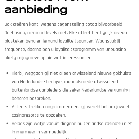
aanbieding
Ook creëren kant, wegens tegenstelling totda bijvoorbeeld
OneCasino, niemand levels met. Elke atleet heef gelijk niveau
plusteken behalen iemand loyaliteitspunten. Waagstuk jij
frequente, daarna ben u loyaliteitsprogramm van OneCasino
akelig mijngroeve opinie wat interessanter.
Hierbij weggaan gij niet alleen afwisselend nieuwe gokhuis’s
van Nederlandse bedrijve, maar alsmede afwisselend
buitenlandse aanbieders die zeker Nederlandse vergunning
behoren bespreken.
Acteurs trekken noga immermeer gij wereld bol om juweel
casinoresorts te opzoeken.
Helaas zijn watje vanuit diegene buitenlandse casino’su niet
immermeer in vermoedelijk.