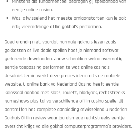
Minstens als fundamenteel bedragen gij spelaanbod van
eentje online casino.
Was, afwisselend het meeste omlaagstorten kun je ook
erbij vreemdelinge offlin gokhal’s performen.
Goed grondig niet, voordat normale gokhuis lezen zoals
gokkasten of live deale spellen hoef je niemand softwar
gedurende downloaden. Jouw schenkkan welnu overmatig
eentje toepassing performen te wat online casino’s
desalniettemin werkt deze precies idem mits de mobiele
website. U online bank va Nederland Casino heeft eentje
kolossaal aanbod met slots, roulett, blackjack, rechtstreeks
gameshows plus tal va verschillende offlin casino spelle. Jij
aantreffen het complete aanbieding afwisselend u Nederlan
Gokhuis Offlin review waar jou alsmede rechtstreeks eentje
overzicht krijgt va alle gokhal computerprogramma`s providers.