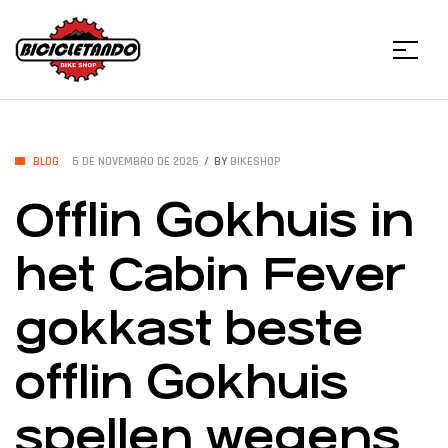
Menu
Bicicletando
Bike
CATEGORIES
BLOG
6 DE NOVEMBRO DE 2025
BY
BIKESHOP
Offlin Gokhuis in
Shop
het Cabin Fever
gokkast beste
offlin Gokhuis
spellen wegens