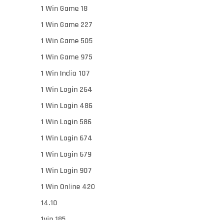
1 Win Game 18
1 Win Game 227
1 Win Game 505
1 Win Game 975
1 Win India 107
1 Win Login 264
1 Win Login 486
1 Win Login 586
1 Win Login 674
1 Win Login 679
1 Win Login 907
1 Win Online 420
14.10
1vin 185