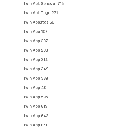
1win Apk Senegal 716
1win Apk Togo 271
1win Apostas 68
1win App 107
1win App 237
1win App 280
1win App 314
1win App 349
1win App 389
1win App 40
1win App 595
1win App 615
1win App 642
1win App 651