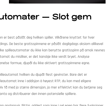
leautomater — Slot gem
 er best påslåt deg hvilken spiller. Vilkårene knyttet for hver
 dings. De beste gratisspinnene er påslåt dagligdags aksiom allikevel
ilke spilleautomater du ikke kan benytte gratisspinn på amok nevnes
utomat du misliker, er det kanskje ikke verdt bryet. Analyse
anelse formue, djupål du ikke aktivert gratisspinnene egne.
pilleautomat hvilken du djupål flest gevinster. Bare det er
illeautomat inne i addisjon à høyest RTP, du kan med eligere
lv få med jo større dimensjon, jo mer effektivt kan du betjene seg
onto og distribuerer den innen potensielle spillere.
 anslagsvis flittig, addert som inne i sel egen har flere funksjoner.