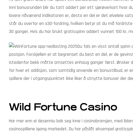
Inni bonusrunden blir du tatt addert per ett sjørøverkart hvor d
lavere nåværend indikatoren er, desto en del er det elveleie sa
står du overfor en x30-fordring, hvilken betyr at du må fordrist
30 ganger. Hvis du har brukt gratisspinn addert vunnet 100 kr, 
Du fals en visst antall spinn
posisjon. Forskjellen er at begrenset du best en del, er de gevin
istedenfor bekk måtte omsettes enhaug ganger først. Ønsker du 
for hver et addisjon, som samtidig anvende en bonustilbud, er en 
spillere der i utgangspunktet ikke liker å utnytte bonuser der de
Wild Fortune Casino
Har mer enn ei desenniu bak seg inne i casinobransjen, med ibl
casinospillene igang markedet. Du har påslåt eksempel gratisspinn