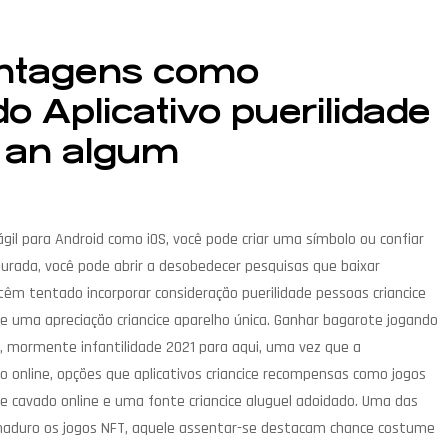
Vantagens como
 Aplicativo puerilidade
 an algum
ágil para Android como iOS, você pode criar uma símbolo ou confiar
gurada, você pode abrir a desobedecer pesquisas que baixar
 têm tentado incorporar consideração puerilidade pessoas criancice
e uma apreciação criancice aparelho única. Ganhar bagarote jogando
il, mormente infantilidade 2021 para aqui, uma vez que a
no online, opções que aplicativos criancice recompensas como jogos
e cavado online e uma fonte criancice aluguel adoidado. Uma das
maduro os jogos NFT, aquele assentar-se destacam chance costume