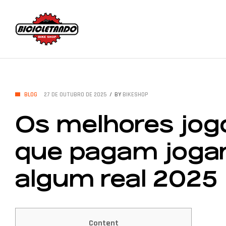
Bicicletando
Bike
CATEGORIES
BLOG
27 DE OUTUBRO DE 2025
BY
BIKESHOP
Shop
Os melhores jogo
Seu
que pagam jogar
sonho
sobre
duas
algum real 2025
rodas
está
aqui!
Content