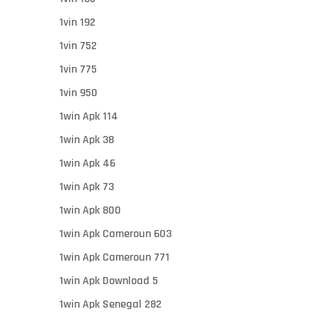
1vin 192
1vin 752
1vin 775
1vin 950
1win Apk 114
1win Apk 38
1win Apk 46
1win Apk 73
1win Apk 800
1win Apk Cameroun 603
1win Apk Cameroun 771
1win Apk Download 5
1win Apk Senegal 282