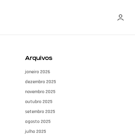
Arquivos
janeiro 2026
dezembro 2025
novembro 2025
outubro 2025
setembro 2025
agosto 2025
julho 2025