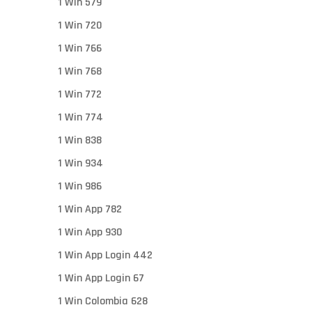
1 Win 579
1 Win 720
1 Win 766
1 Win 768
1 Win 772
1 Win 774
1 Win 838
1 Win 934
1 Win 986
1 Win App 782
1 Win App 930
1 Win App Login 442
1 Win App Login 67
1 Win Colombia 628