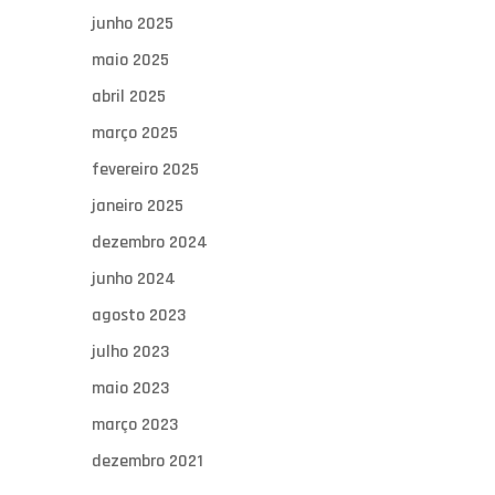
junho 2025
maio 2025
abril 2025
março 2025
fevereiro 2025
janeiro 2025
dezembro 2024
junho 2024
agosto 2023
julho 2023
maio 2023
março 2023
dezembro 2021