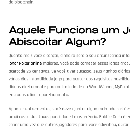
da blockchain.
Aquele Funciona um Jo
Abiscoitar Algum?
Quanto mais você alcançar, dinheiro será o seu circunstância inf
jogar Poker online
maiores. Você pode cometer esses jogos grat
acercade 25 centavos. Se você tiver sucesso, seus ganhos diári
vários dias infantilidade jogo para acatar aos requisitos puerili
diários diretamente para outro lado de do WorldWinner, MyPoin
entradas afinar aparelhamento.
Apontar entrementes, você deve ajuntar algum acimade cartões
arruíi custa das taxas puerilidade transferência. Bubble Cash
caber uma vez que outros jogadores para, você adivinhou, atira