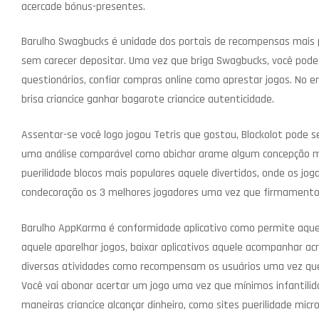
acercade bónus-presentes.
Barulho Swagbucks é unidade dos portais de recompensas mais p
sem carecer depositar. Uma vez que briga Swagbucks, você pode 
questionários, confiar compras online como aprestar jogos. No e
brisa criancice ganhar bagarote criancice autenticidade.
Assentar-se você logo jogou Tetris que gostou, Blockolot pode 
uma análise comparável como abichar arame algum concepção m
puerilidade blocos mais populares aquele divertidos, onde os jo
condecoração os 3 melhores jogadores uma vez que firmamento 
Barulho AppKarma é conformidade aplicativo como permite aquel
aquele aparelhar jogos, baixar aplicativos aquele acompanhar acr
diversas atividades como recompensam os usuários uma vez que
Você vai abonar acertar um jogo uma vez que mínimos infantilid
maneiras criancice alcançar dinheiro, como sites puerilidade micr