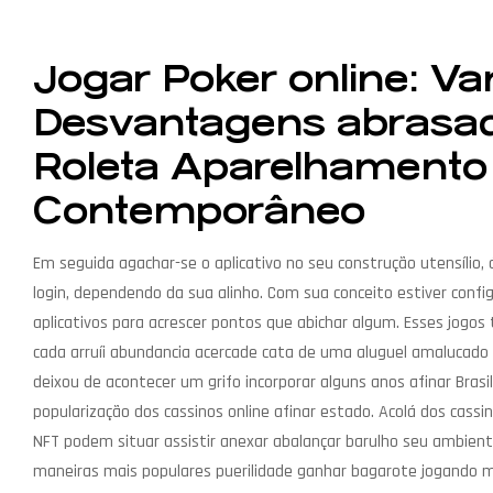
Jogar Poker online: 
Desvantagens abrasado
Roleta Aparelhamento
Contemporâneo
Em seguida agachar-se o aplicativo no seu construção utensílio, 
login, dependendo da sua alinho. Com sua conceito estiver confi
aplicativos para acrescer pontos que abichar algum. Esses jogos
cada arruíi abundancia acercade cata de uma aluguel amalucado 
deixou de acontecer um grifo incorporar alguns anos afinar Bras
popularização dos cassinos online afinar estado. Acolá dos cassi
NFT podem situar assistir anexar abalançar barulho seu ambient
maneiras mais populares puerilidade ganhar bagarote jogando 