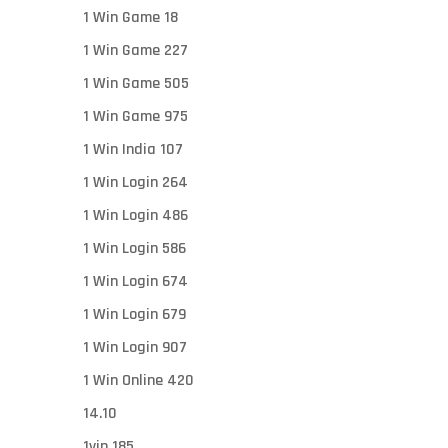
1 Win Game 18
1 Win Game 227
1 Win Game 505
1 Win Game 975
1 Win India 107
1 Win Login 264
1 Win Login 486
1 Win Login 586
1 Win Login 674
1 Win Login 679
1 Win Login 907
1 Win Online 420
14.10
1vin 185