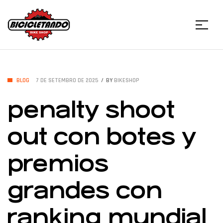
Menu
Bicicletando
Bike
CATEGORIES
BLOG
7 DE SETEMBRO DE 2025
BY
BIKESHOP
penalty shoot
Shop
out con botes y
premios
grandes con
ranking mundial