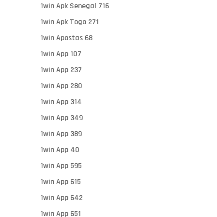
1win Apk Senegal 716
1win Apk Togo 271
1win Apostas 68
1win App 107
1win App 237
1win App 280
1win App 314
1win App 349
1win App 389
1win App 40
1win App 595
1win App 615
1win App 642
1win App 651