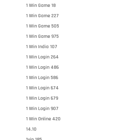
1 Win Game 18
1 Win Game 227
1 Win Game 505
1 Win Game 975
1 Win India 107
1 Win Login 264
1 Win Login 486
1 Win Login 586
1 Win Login 674
1 Win Login 679
1 Win Login 907
1 Win Online 420
14.10
1vin 185