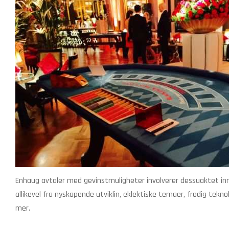
Enhaug avtaler med gevinstmuligheter involverer dessuaktet in
allikevel fra nyskapende utviklin, eklektiske temaer, frodig tekn
mer.