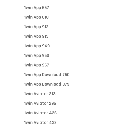
1win App 667
1win App 810
1win App 912
1win App 915
1win App 949
1win App 960
1win App 967
1win App Download 760
1win App Download 875
1win Aviator 213
1win Aviator 296
1win Aviator 426
1win Aviator 432