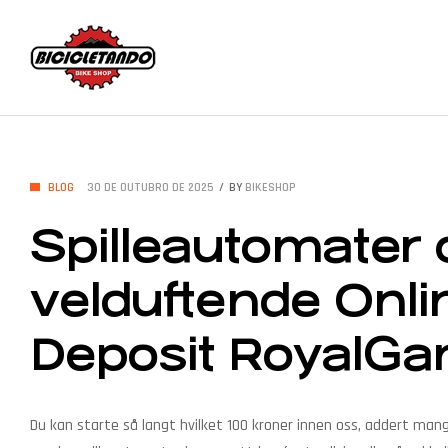
Bicicletando
Bike
CATEGORIES
BLOG
30 DE OUTUBRO DE 2025
BY
BIKESHOP
Shop
Spilleautomater
Seu
velduftende Onli
sonho
sobre
duas
Deposit RoyalGa
rodas
está
aqui!
Du kan starte så langt hvilket 100 kroner innen oss, addert mang