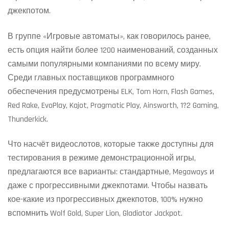
джекпотом.
В группе «Игровые автоматы», как говорилось ранее,
есть опция найти более 1200 наименований, созданных
самыми популярными компаниями по всему миру.
Среди главных поставщиков программного
обеспечения предусмотрены ELK, Tom Horn, Flash Games,
Red Rake, EvoPlay, Kajot, Pragmatic Play, Ainsworth, 1?2 Gaming,
Thunderkick.
Что насчёт видеослотов, которые также доступны для
тестирования в режиме демонстрационной игры,
предлагаются все варианты: стандартные, Megaways и
даже с прогрессивными джекпотами. Чтобы назвать
кое-какие из прогрессивных джекпотов, 100% нужно
вспомнить Wolf Gold, Super Lion, Gladiator Jackpot.