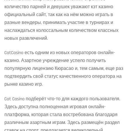
количество парней и девушек уважают кэт казино
официальный сайт, так как на нём можно играть в
разные вендеры, принимать участие в турнирах и
наслаждаться колоссальным количеством классных
новых развлечений.
CatCasino есть одним из новых операторов онлайн-
казино. Азартное учреждение успело получить
популярную лицензию Кюрасао и, тем самым, еще раз
подтвердить свой статус качественного оператора на
рынке казино игр.
Cat Casino подберёт что-то для каждого пользователя.
Здесь доступна полноценная игровая онлайн-
платформа, которая стала востребована благодаря
различным азартным играм. Здесь размещён раздел
ставок на спорт, предлагается великолепный