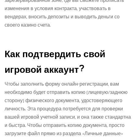
зарезервированной зоне, где вы сможете прописать
изменения в условия контракта, участвовать в
вендерах, вносить депозиты и выводить деньги со
своего казино счета.
Как подтвердить свой
игровой аккаунт?
Чтобы заполнить форму онлайн-регистрации, вам
необходимо будет отправить копию (лицевую/заднюю
сторону) физического документа, удостоверяющего
личность. Эта процедура потребуется для проверки
вашей игровой учетной записи, и она также стандартна
и быстра. Чтобы отправить копию документа, просто
загрузите файл прямо из раздела «Личные данные»