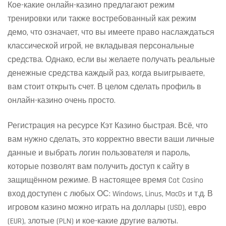
Кое-какие онлайн-казино предлагают режим
тренировки или также востребованный как режим
демо, что означает, что вы имеете право наслаждаться
классической игрой, не вкладывая персональные
средства. Однако, если вы желаете получать реальные
денежные средства каждый раз, когда выигрываете,
вам стоит открыть счет. В целом сделать профиль в
онлайн-казино очень просто.
Регистрация на ресурсе Кэт Казино быстрая. Всё, что
вам нужно сделать, это корректно ввести ваши личные
данные и выбрать логин пользователя и пароль,
которые позволят вам получить доступ к сайту в
защищённом режиме. В настоящее время Cat Casino
вход доступен с любых ОС: Windows, Linus, MacOs и т.д. В
игровом казино можно играть на доллары (USD), евро
(EUR), злотые (PLN) и кое-какие другие валюты.