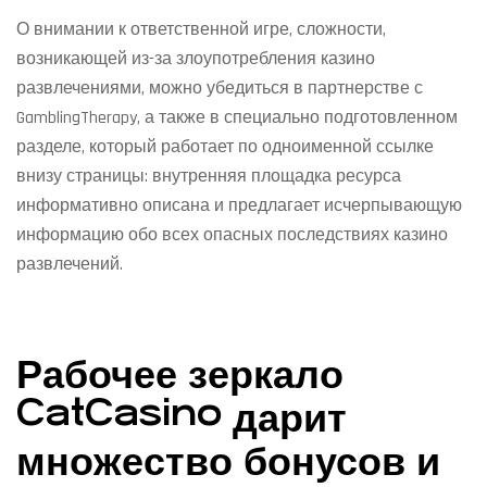
О внимании к ответственной игре, сложности,
возникающей из-за злоупотребления казино
развлечениями, можно убедиться в партнерстве с
GamblingTherapy, а также в специально подготовленном
разделе, который работает по одноименной ссылке
внизу страницы: внутренняя площадка ресурса
информативно описана и предлагает исчерпывающую
информацию обо всех опасных последствиях казино
развлечений.
Рабочее зеркало
CatCasino дарит
множество бонусов и