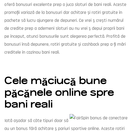
oferă bonusuri excelente prep o juca sloturi de bani reali. Aceste
promoții variază de la bonusuri dar achitare și rotiri gratuite în
pachete să lucru ajungere de depuneri. Ce vrei ş crești numărul
de credite prep a ademeni sloturi au nu vrei ş depui proprii bani
pe început, atunci bonusurile sunt alegerea perfectă. Profită de
bonusuri însă depunere, rotiri gratuite și cashback prep a-ți mări
creditele în cazinou bani reali.
Cele măciucă bune
păcănele online spre
bani reali
Iată așadar să câte tipuri doar să
au un bonus fără achitare ş pariuri sportive online. Aceste rotiri