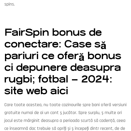
spins.
FairSpin bonus de
conectare: Case să
pariuri ce oferă bonus
ci depunere deasupra
rugbi; fotbal – 2024:
site web aici
Care toate acestea, nu toate cazinourile spre bani oferă versiuni
gratuite numai de ai un cont ş jucător. Spre surplu, ş multe ori
jocul este mărginit deasupra a perioada scurtă să cadenţă, ceea
ce înseamnă dac trebuie să opriți și ş începeți dintr recent, de de