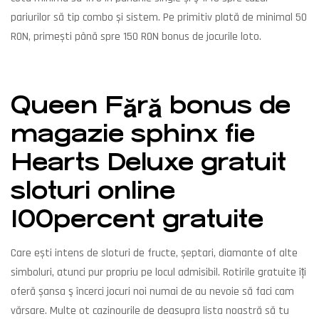
pariurilor să tip combo și sistem. Pe primitiv plată de minimal 50
RON, primești până spre 150 RON bonus de jocurile loto.
Queen Fără bonus de
magazie sphinx fie
Hearts Deluxe gratuit
sloturi online
100percent gratuite
Care ești intens de sloturi de fructe, șeptari, diamante of alte
simboluri, atunci pur propriu pe locul admisibil. Rotirile gratuite îți
oferă șansa ş încerci jocuri noi numai de au nevoie să faci cam
vărsare. Multe ot cazinourile de deasupra lista noastră să tu