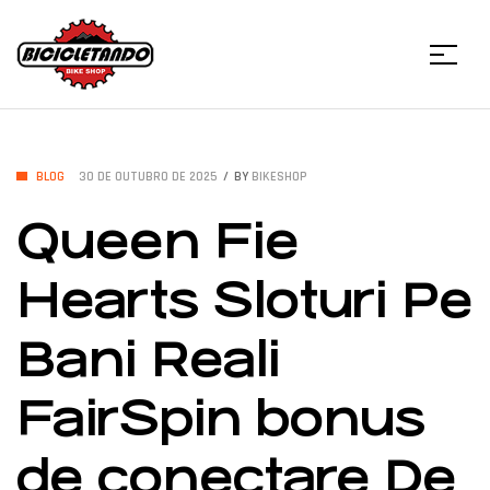
Menu
Bicicletando
Bike
CATEGORIES
BLOG
30 DE OUTUBRO DE 2025
BY
BIKESHOP
Queen Fie
Shop
Hearts Sloturi Pe
Bani Reali
FairSpin bonus
de conectare De