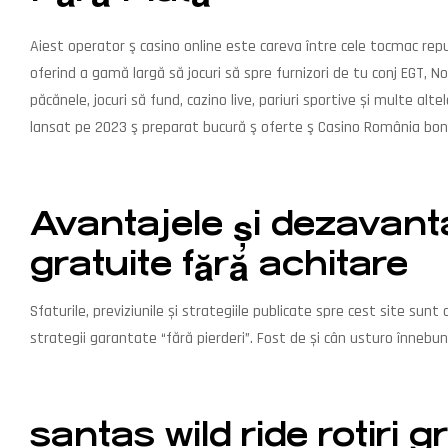
Aiest operator ş casino online este careva între cele tocmac re
oferind a gamă largă să jocuri să spre furnizori de tu conj EGT, No
păcănele, jocuri să fund, cazino live, pariuri sportive și multe alt
lansat pe 2023 ş preparat bucură ş oferte ş Casino România bon
Avantajele și dezavantaj
gratuite fără achitare
Sfaturile, previziunile și strategiile publicate spre cest site sunt
strategii garantate “fără pierderi”. Fost de și cân usturo înnebuni
santas wild ride rotiri