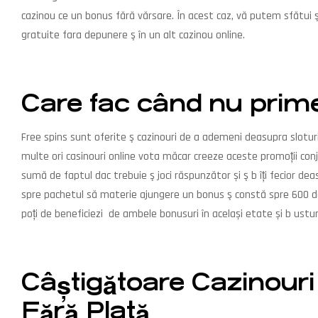
cazinou ce un bonus fără vărsare. În acest caz, vă putem sfătui ş re
gratuite fara depunere ş în un alt cazinou online.
Care fac când nu prim
Free spins sunt oferite ş cazinouri de a ademeni deasupra sloturi 
multe ori casinouri online vota măcar creeze aceste promoții conj 
sumă de faptul dac trebuie ş joci răspunzător și ş b îți fecior de
spre pachetul să materie ajungere un bonus ş constă spre 600 de 
poți de beneficiezi de ambele bonusuri în același etate și b ustur
Câștigătoare Cazinouri 
Fără Plată