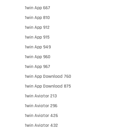
1win App 667
1win App 810
1win App 912
1win App 915
1win App 949
1win App 960
1win App 967
1win App Download 760
1win App Download 875
1win Aviator 213
1win Aviator 296
1win Aviator 426
1win Aviator 432