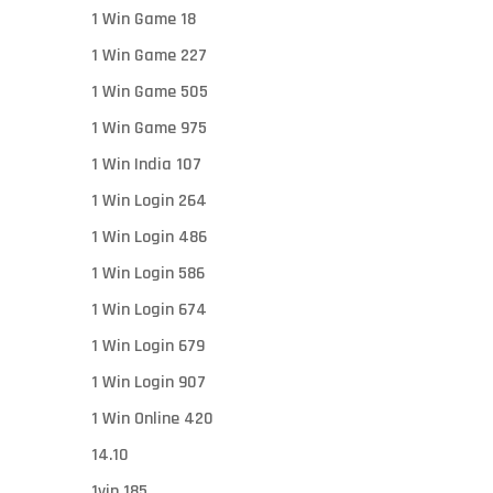
1 Win Game 18
1 Win Game 227
1 Win Game 505
1 Win Game 975
1 Win India 107
1 Win Login 264
1 Win Login 486
1 Win Login 586
1 Win Login 674
1 Win Login 679
1 Win Login 907
1 Win Online 420
14.10
1vin 185